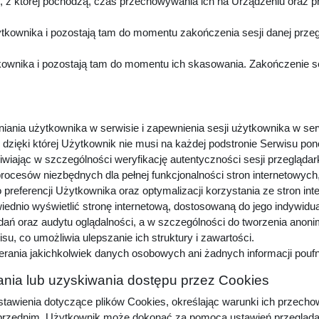
z której pochodzą, czas przechowywania ich na Urządzeniu oraz p
kownika i pozostają tam do momentu zakończenia sesji danej przeg
wnika i pozostają tam do momentu ich skasowania. Zakończenie sesj
niania użytkownika w serwisie i zapewnienia sesji użytkownika w ser
dzięki której Użytkownik nie musi na każdej podstronie Serwisu pon
iwiając w szczególności weryfikację autentyczności sesji przeglądar
procesów niezbędnych dla pełnej funkcjonalności stron internetowyc
preferencji Użytkownika oraz optymalizacji korzystania ze stron in
dnio wyświetlić stronę internetową, dostosowaną do jego indywidu
adań oraz audytu oglądalności, a w szczególności do tworzenia anon
u, co umożliwia ulepszanie ich struktury i zawartości.
erania jakichkolwiek danych osobowych ani żadnych informacji pou
nia lub uzyskiwania dostępu przez Cookies
awienia dotyczące plików Cookies, określając warunki ich przechow
zednim, Użytkownik może dokonać za pomocą ustawień przeglądarki i