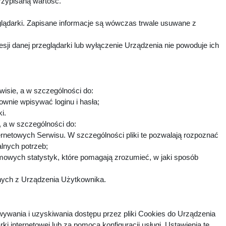
rzypisaną wartość.
lądarki. Zapisane informacje są wówczas trwale usuwane z
i danej przeglądarki lub wyłączenie Urządzenia nie powoduje ich
wisie, a w szczególności do:
ownie wpisywać loginu i hasła;
ki.
h, a w szczególności do:
ternetowych Serwisu. W szczególności pliki te pozwalają rozpoznać
alnych potrzeb;
imowych statystyk, które pomagają zrozumieć, w jaki sposób
fnych z Urządzenia Użytkownika.
ywania i uzyskiwania dostępu przez pliki Cookies do Urządzenia
nternetowej lub za pomocą konfiguracji usługi. Ustawienia te