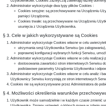
Użytkownikowi. Cookies zazwyczaj zawierają nazwę domeny, 
Administrator wykorzystuje dwa typy plików Cookies :
Cookies sesyjne: są przechowywane na Urządzeniu Użyt
pamięci Urządzenia.
Cookies trwałe: są przechowywane na Urządzeniu Użytko
usunięcia z Urządzenia Użytkownika.
§ 3. Cele w jakich wykorzystywane są Cookies
Administrator wykorzystuje Cookies własne w celu uwierzytel
utrzymania sesji Użytkownika Serwisu (po zalogowaniu), 
poprawnej konfiguracji wybranych funkcji Serwisu, umożl
Administrator wykorzystuje Cookies własne w celu realizacji 
dostosowania zawartości stron internetowych Serwisu do 
podstawowe parametry Urządzenia Użytkownika i odpowie
Administrator wykorzystuje Cookies własne w celu analiz i b
Użytkownicy Serwisu korzystają ze stron internetowych Serwis
Cookies nie są wykorzystywane przez Administratora do pobi
§ 4. Możliwości określenia warunków przechowywa
Użytkownik może samodzielnie i w każdym czasie zmienić ust
Użytkownika. Zmiany ustawień, o których mowa w zdaniu popr