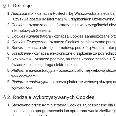
§ 1. Definicje
Administrator
- oznacza Politechnikę Warszawską z siedzibą w
i uzyskuje dostęp do informacji w urządzeniach Użytkownika
Cookies
- oznacza dane informatyczne, w szczególności niew
internetowych Serwisu.
Cookies Administratora
- oznacza Cookies zamieszczane prze
Cookies Zewnętrzne
- oznacza Cookies zamieszczane przez p
Serwis
- oznacza stronę internetową, pod którą Administrator
Urządzenie
- oznacza elektroniczne urządzenie za pośrednic
Użytkownik
- oznacza podmiot, na rzecz którego zgodnie z 
świadczenie usług drogą elektroniczną.
Platforma administracyjna
- oznacza platformę webową służą
wykładowcami.
Platforma edukacyjna
- oznacza platformę webową służącą do
wykładowcą.
§ 2. Rodzaje wykorzystywanych Cookies
Stosowane przez Administratora Cookies są bezpieczne dla U
niechcianego oprogramowania lub oprogramowania złośliwego