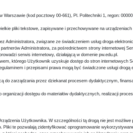
 Warszawie (kod pocztowy 00-661), Pl. Politechniki 1, regon: 00000
.
ielkie pliki tekstowe, zapisywane i przechowywane na urządzeniach
z Administratora, związane ze świadczeniem usług droga elektroni
artnerów Administratora, za pośrednictwem strony internetowej Se
 prowadzi serwis internetowy, działającą w domenie pw.edu.pl.
twem, którego Użytkownik uzyskuje dostęp do stron internetowych 
Regulaminem i przepisami prawa mogą być świadczone usługi drogą 
cą do zarządzania przez dziekanat procesem dydaktycznym, finansa
 organizacji dostępu do materiałów dydaktycznych, realizacji proc
rządzenia Użytkownika. W szczególności tą drogą nie jest możliwe
. Pliki te pozwalają zidentyfikować oprogramowanie wykorzystywan