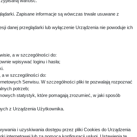
rzypisaną wartość.
lądarki. Zapisane informacje są wówczas trwale usuwane z
i danej przeglądarki lub wyłączenie Urządzenia nie powoduje ich
wisie, a w szczególności do:
ownie wpisywać loginu i hasła;
ki.
h, a w szczególności do:
ternetowych Serwisu. W szczególności pliki te pozwalają rozpoznać
alnych potrzeb;
imowych statystyk, które pomagają zrozumieć, w jaki sposób
fnych z Urządzenia Użytkownika.
ywania i uzyskiwania dostępu przez pliki Cookies do Urządzenia
nternetowej lub za pomocą konfiguracji usługi. Ustawienia te