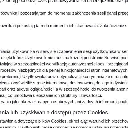
z której pochodzą, czas przechowywania ich na Urządzeniu oraz p
kownika i pozostają tam do momentu zakończenia sesji danej przeg
wnika i pozostają tam do momentu ich skasowania. Zakończenie sesj
niania użytkownika w serwisie i zapewnienia sesji użytkownika w ser
dzięki której Użytkownik nie musi na każdej podstronie Serwisu pon
iwiając w szczególności weryfikację autentyczności sesji przeglądar
procesów niezbędnych dla pełnej funkcjonalności stron internetowyc
preferencji Użytkownika oraz optymalizacji korzystania ze stron in
dnio wyświetlić stronę internetową, dostosowaną do jego indywidu
adań oraz audytu oglądalności, a w szczególności do tworzenia anon
u, co umożliwia ulepszanie ich struktury i zawartości.
erania jakichkolwiek danych osobowych ani żadnych informacji pou
nia lub uzyskiwania dostępu przez Cookies
awienia dotyczące plików Cookies, określając warunki ich przechow
zednim, Użytkownik może dokonać za pomocą ustawień przeglądarki i