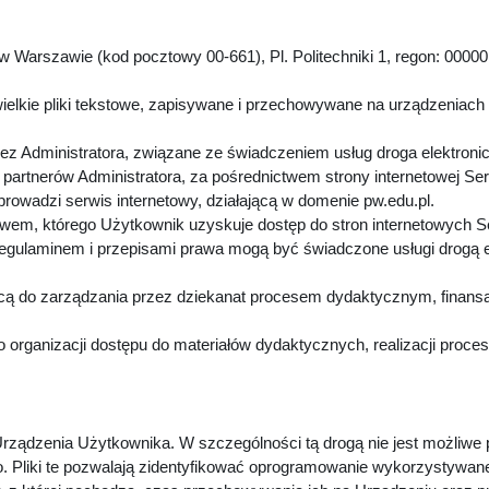
 Warszawie (kod pocztowy 00-661), Pl. Politechniki 1, regon: 00000
.
ielkie pliki tekstowe, zapisywane i przechowywane na urządzeniach
z Administratora, związane ze świadczeniem usług droga elektroni
artnerów Administratora, za pośrednictwem strony internetowej Se
 prowadzi serwis internetowy, działającą w domenie pw.edu.pl.
twem, którego Użytkownik uzyskuje dostęp do stron internetowych 
Regulaminem i przepisami prawa mogą być świadczone usługi drogą 
cą do zarządzania przez dziekanat procesem dydaktycznym, finansa
 organizacji dostępu do materiałów dydaktycznych, realizacji proc
rządzenia Użytkownika. W szczególności tą drogą nie jest możliwe
. Pliki te pozwalają zidentyfikować oprogramowanie wykorzystywan