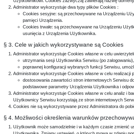
Użytkownikowi. Cookies zazwyczaj zawierają nazwę domeny, 
Administrator wykorzystuje dwa typy plików Cookies :
Cookies sesyjne: są przechowywane na Urządzeniu Użyt
pamięci Urządzenia.
Cookies trwałe: są przechowywane na Urządzeniu Użytko
usunięcia z Urządzenia Użytkownika.
§ 3. Cele w jakich wykorzystywane są Cookies
Administrator wykorzystuje Cookies własne w celu uwierzytel
utrzymania sesji Użytkownika Serwisu (po zalogowaniu), 
poprawnej konfiguracji wybranych funkcji Serwisu, umożl
Administrator wykorzystuje Cookies własne w celu realizacji 
dostosowania zawartości stron internetowych Serwisu do 
podstawowe parametry Urządzenia Użytkownika i odpowie
Administrator wykorzystuje Cookies własne w celu analiz i b
Użytkownicy Serwisu korzystają ze stron internetowych Serwis
Cookies nie są wykorzystywane przez Administratora do pobi
§ 4. Możliwości określenia warunków przechowywa
Użytkownik może samodzielnie i w każdym czasie zmienić ust
Użytkownika. Zmiany ustawień, o których mowa w zdaniu popr