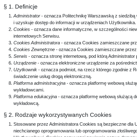
§ 1. Definicje
Administrator
- oznacza Politechnikę Warszawską z siedzibą w
i uzyskuje dostęp do informacji w urządzeniach Użytkownika
Cookies
- oznacza dane informatyczne, w szczególności niew
internetowych Serwisu.
Cookies Administratora
- oznacza Cookies zamieszczane prze
Cookies Zewnętrzne
- oznacza Cookies zamieszczane przez p
Serwis
- oznacza stronę internetową, pod którą Administrator
Urządzenie
- oznacza elektroniczne urządzenie za pośrednic
Użytkownik
- oznacza podmiot, na rzecz którego zgodnie z 
świadczenie usług drogą elektroniczną.
Platforma administracyjna
- oznacza platformę webową służą
wykładowcami.
Platforma edukacyjna
- oznacza platformę webową służącą do
wykładowcą.
§ 2. Rodzaje wykorzystywanych Cookies
Stosowane przez Administratora Cookies są bezpieczne dla U
niechcianego oprogramowania lub oprogramowania złośliwego