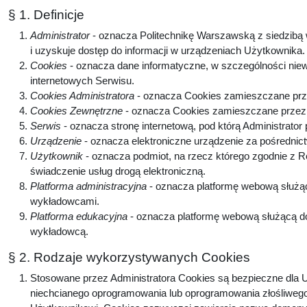
§ 1. Definicje
Administrator
- oznacza Politechnikę Warszawską z siedzibą w
i uzyskuje dostęp do informacji w urządzeniach Użytkownika
Cookies
- oznacza dane informatyczne, w szczególności niew
internetowych Serwisu.
Cookies Administratora
- oznacza Cookies zamieszczane prze
Cookies Zewnętrzne
- oznacza Cookies zamieszczane przez p
Serwis
- oznacza stronę internetową, pod którą Administrator
Urządzenie
- oznacza elektroniczne urządzenie za pośrednic
Użytkownik
- oznacza podmiot, na rzecz którego zgodnie z 
świadczenie usług drogą elektroniczną.
Platforma administracyjna
- oznacza platformę webową służą
wykładowcami.
Platforma edukacyjna
- oznacza platformę webową służącą do
wykładowcą.
§ 2. Rodzaje wykorzystywanych Cookies
Stosowane przez Administratora Cookies są bezpieczne dla U
niechcianego oprogramowania lub oprogramowania złośliwego