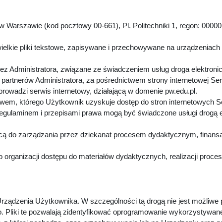
 Warszawie (kod pocztowy 00-661), Pl. Politechniki 1, regon: 00000
.
ielkie pliki tekstowe, zapisywane i przechowywane na urządzeniach
z Administratora, związane ze świadczeniem usług droga elektroni
artnerów Administratora, za pośrednictwem strony internetowej Se
 prowadzi serwis internetowy, działającą w domenie pw.edu.pl.
twem, którego Użytkownik uzyskuje dostęp do stron internetowych 
Regulaminem i przepisami prawa mogą być świadczone usługi drogą 
cą do zarządzania przez dziekanat procesem dydaktycznym, finansa
 organizacji dostępu do materiałów dydaktycznych, realizacji proc
rządzenia Użytkownika. W szczególności tą drogą nie jest możliwe
. Pliki te pozwalają zidentyfikować oprogramowanie wykorzystywan