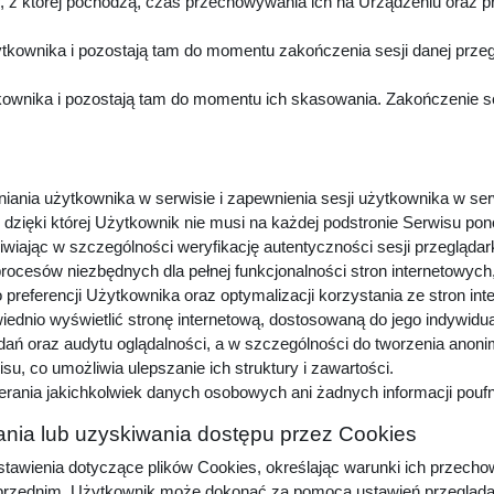
z której pochodzą, czas przechowywania ich na Urządzeniu oraz p
kownika i pozostają tam do momentu zakończenia sesji danej przeg
wnika i pozostają tam do momentu ich skasowania. Zakończenie sesj
niania użytkownika w serwisie i zapewnienia sesji użytkownika w ser
dzięki której Użytkownik nie musi na każdej podstronie Serwisu pon
iwiając w szczególności weryfikację autentyczności sesji przeglądar
procesów niezbędnych dla pełnej funkcjonalności stron internetowyc
preferencji Użytkownika oraz optymalizacji korzystania ze stron in
dnio wyświetlić stronę internetową, dostosowaną do jego indywidu
adań oraz audytu oglądalności, a w szczególności do tworzenia anon
u, co umożliwia ulepszanie ich struktury i zawartości.
erania jakichkolwiek danych osobowych ani żadnych informacji pou
nia lub uzyskiwania dostępu przez Cookies
awienia dotyczące plików Cookies, określając warunki ich przechow
zednim, Użytkownik może dokonać za pomocą ustawień przeglądarki i