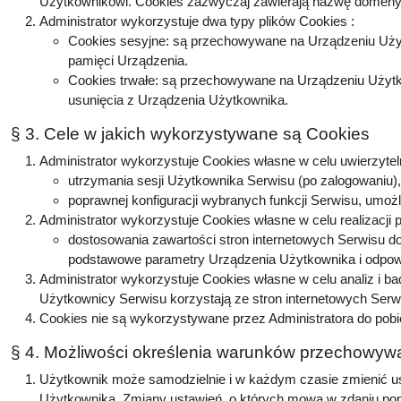
Użytkownikowi. Cookies zazwyczaj zawierają nazwę domeny, 
Administrator wykorzystuje dwa typy plików Cookies :
Cookies sesyjne: są przechowywane na Urządzeniu Użyt
pamięci Urządzenia.
Cookies trwałe: są przechowywane na Urządzeniu Użytko
usunięcia z Urządzenia Użytkownika.
§ 3. Cele w jakich wykorzystywane są Cookies
Administrator wykorzystuje Cookies własne w celu uwierzytel
utrzymania sesji Użytkownika Serwisu (po zalogowaniu), 
poprawnej konfiguracji wybranych funkcji Serwisu, umożl
Administrator wykorzystuje Cookies własne w celu realizacji 
dostosowania zawartości stron internetowych Serwisu do 
podstawowe parametry Urządzenia Użytkownika i odpowie
Administrator wykorzystuje Cookies własne w celu analiz i b
Użytkownicy Serwisu korzystają ze stron internetowych Serwis
Cookies nie są wykorzystywane przez Administratora do pobi
§ 4. Możliwości określenia warunków przechowywa
Użytkownik może samodzielnie i w każdym czasie zmienić ust
Użytkownika. Zmiany ustawień, o których mowa w zdaniu popr