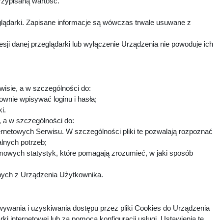
rzypisaną wartość.
lądarki. Zapisane informacje są wówczas trwale usuwane z
i danej przeglądarki lub wyłączenie Urządzenia nie powoduje ich
wisie, a w szczególności do:
ownie wpisywać loginu i hasła;
ki.
h, a w szczególności do:
ternetowych Serwisu. W szczególności pliki te pozwalają rozpoznać
alnych potrzeb;
imowych statystyk, które pomagają zrozumieć, w jaki sposób
fnych z Urządzenia Użytkownika.
ywania i uzyskiwania dostępu przez pliki Cookies do Urządzenia
nternetowej lub za pomocą konfiguracji usługi. Ustawienia te