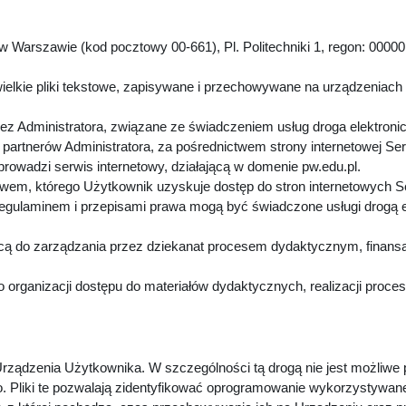
 Warszawie (kod pocztowy 00-661), Pl. Politechniki 1, regon: 00000
.
ielkie pliki tekstowe, zapisywane i przechowywane na urządzeniach
z Administratora, związane ze świadczeniem usług droga elektroni
artnerów Administratora, za pośrednictwem strony internetowej Se
 prowadzi serwis internetowy, działającą w domenie pw.edu.pl.
twem, którego Użytkownik uzyskuje dostęp do stron internetowych 
Regulaminem i przepisami prawa mogą być świadczone usługi drogą 
cą do zarządzania przez dziekanat procesem dydaktycznym, finansa
 organizacji dostępu do materiałów dydaktycznych, realizacji proc
rządzenia Użytkownika. W szczególności tą drogą nie jest możliwe
. Pliki te pozwalają zidentyfikować oprogramowanie wykorzystywan