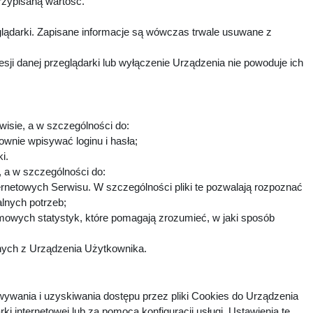
rzypisaną wartość.
lądarki. Zapisane informacje są wówczas trwale usuwane z
i danej przeglądarki lub wyłączenie Urządzenia nie powoduje ich
wisie, a w szczególności do:
ownie wpisywać loginu i hasła;
ki.
h, a w szczególności do:
ternetowych Serwisu. W szczególności pliki te pozwalają rozpoznać
alnych potrzeb;
imowych statystyk, które pomagają zrozumieć, w jaki sposób
fnych z Urządzenia Użytkownika.
ywania i uzyskiwania dostępu przez pliki Cookies do Urządzenia
nternetowej lub za pomocą konfiguracji usługi. Ustawienia te