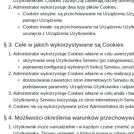
Użytkownikowi. Cookies zazwyczaj zawierają nazwę domeny, 
Administrator wykorzystuje dwa typy plików Cookies :
Cookies sesyjne: są przechowywane na Urządzeniu Użyt
pamięci Urządzenia.
Cookies trwałe: są przechowywane na Urządzeniu Użytko
usunięcia z Urządzenia Użytkownika.
§ 3. Cele w jakich wykorzystywane są Cookies
Administrator wykorzystuje Cookies własne w celu uwierzytel
utrzymania sesji Użytkownika Serwisu (po zalogowaniu), 
poprawnej konfiguracji wybranych funkcji Serwisu, umożl
Administrator wykorzystuje Cookies własne w celu realizacji 
dostosowania zawartości stron internetowych Serwisu do 
podstawowe parametry Urządzenia Użytkownika i odpowie
Administrator wykorzystuje Cookies własne w celu analiz i b
Użytkownicy Serwisu korzystają ze stron internetowych Serwis
Cookies nie są wykorzystywane przez Administratora do pobi
§ 4. Możliwości określenia warunków przechowywa
Użytkownik może samodzielnie i w każdym czasie zmienić ust
Użytkownika. Zmiany ustawień, o których mowa w zdaniu popr