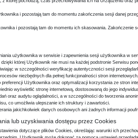
z której pochodzą, czas przechowywania ich na Urządzeniu oraz p
kownika i pozostają tam do momentu zakończenia sesji danej przeg
wnika i pozostają tam do momentu ich skasowania. Zakończenie sesj
niania użytkownika w serwisie i zapewnienia sesji użytkownika w ser
dzięki której Użytkownik nie musi na każdej podstronie Serwisu pon
iwiając w szczególności weryfikację autentyczności sesji przeglądar
procesów niezbędnych dla pełnej funkcjonalności stron internetowyc
preferencji Użytkownika oraz optymalizacji korzystania ze stron in
dnio wyświetlić stronę internetową, dostosowaną do jego indywidu
adań oraz audytu oglądalności, a w szczególności do tworzenia anon
u, co umożliwia ulepszanie ich struktury i zawartości.
erania jakichkolwiek danych osobowych ani żadnych informacji pou
nia lub uzyskiwania dostępu przez Cookies
awienia dotyczące plików Cookies, określając warunki ich przechow
zednim, Użytkownik może dokonać za pomocą ustawień przeglądarki i