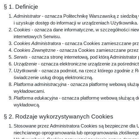
§ 1. Definicje
Administrator
- oznacza Politechnikę Warszawską z siedzibą w
i uzyskuje dostęp do informacji w urządzeniach Użytkownika
Cookies
- oznacza dane informatyczne, w szczególności niew
internetowych Serwisu.
Cookies Administratora
- oznacza Cookies zamieszczane prze
Cookies Zewnętrzne
- oznacza Cookies zamieszczane przez p
Serwis
- oznacza stronę internetową, pod którą Administrator
Urządzenie
- oznacza elektroniczne urządzenie za pośrednic
Użytkownik
- oznacza podmiot, na rzecz którego zgodnie z 
świadczenie usług drogą elektroniczną.
Platforma administracyjna
- oznacza platformę webową służą
wykładowcami.
Platforma edukacyjna
- oznacza platformę webową służącą do
wykładowcą.
§ 2. Rodzaje wykorzystywanych Cookies
Stosowane przez Administratora Cookies są bezpieczne dla U
niechcianego oprogramowania lub oprogramowania złośliwego