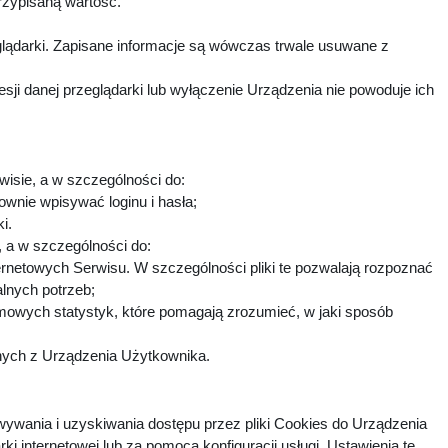
rzypisaną wartość.
lądarki. Zapisane informacje są wówczas trwale usuwane z
i danej przeglądarki lub wyłączenie Urządzenia nie powoduje ich
wisie, a w szczególności do:
ownie wpisywać loginu i hasła;
ki.
h, a w szczególności do:
ternetowych Serwisu. W szczególności pliki te pozwalają rozpoznać
alnych potrzeb;
imowych statystyk, które pomagają zrozumieć, w jaki sposób
fnych z Urządzenia Użytkownika.
ywania i uzyskiwania dostępu przez pliki Cookies do Urządzenia
nternetowej lub za pomocą konfiguracji usługi. Ustawienia te