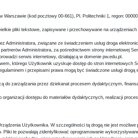
 Warszawie (kod pocztowy 00-661), Pl. Politechniki 1, regon: 00000
.
ielkie pliki tekstowe, zapisywane i przechowywane na urządzeniach
z Administratora, związane ze świadczeniem usług droga elektroni
artnerów Administratora, za pośrednictwem strony internetowej Se
 prowadzi serwis internetowy, działającą w domenie pw.edu.pl.
twem, którego Użytkownik uzyskuje dostęp do stron internetowych 
Regulaminem i przepisami prawa mogą być świadczone usługi drogą 
cą do zarządzania przez dziekanat procesem dydaktycznym, finansa
 organizacji dostępu do materiałów dydaktycznych, realizacji proc
rządzenia Użytkownika. W szczególności tą drogą nie jest możliwe
. Pliki te pozwalają zidentyfikować oprogramowanie wykorzystywan