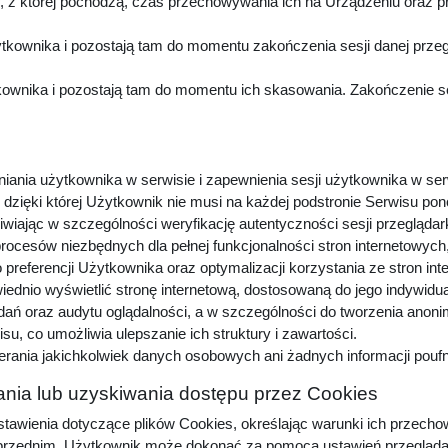
z której pochodzą, czas przechowywania ich na Urządzeniu oraz p
kownika i pozostają tam do momentu zakończenia sesji danej przeg
wnika i pozostają tam do momentu ich skasowania. Zakończenie sesj
niania użytkownika w serwisie i zapewnienia sesji użytkownika w ser
dzięki której Użytkownik nie musi na każdej podstronie Serwisu pon
iwiając w szczególności weryfikację autentyczności sesji przeglądar
procesów niezbędnych dla pełnej funkcjonalności stron internetowyc
preferencji Użytkownika oraz optymalizacji korzystania ze stron in
dnio wyświetlić stronę internetową, dostosowaną do jego indywidu
adań oraz audytu oglądalności, a w szczególności do tworzenia anon
u, co umożliwia ulepszanie ich struktury i zawartości.
erania jakichkolwiek danych osobowych ani żadnych informacji pou
nia lub uzyskiwania dostępu przez Cookies
awienia dotyczące plików Cookies, określając warunki ich przechow
zednim, Użytkownik może dokonać za pomocą ustawień przeglądarki i