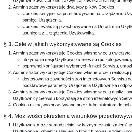
Użytkownikowi. Cookies zazwyczaj zawierają nazwę domeny, 
Administrator wykorzystuje dwa typy plików Cookies :
Cookies sesyjne: są przechowywane na Urządzeniu Użyt
pamięci Urządzenia.
Cookies trwałe: są przechowywane na Urządzeniu Użytko
usunięcia z Urządzenia Użytkownika.
§ 3. Cele w jakich wykorzystywane są Cookies
Administrator wykorzystuje Cookies własne w celu uwierzytel
utrzymania sesji Użytkownika Serwisu (po zalogowaniu), 
poprawnej konfiguracji wybranych funkcji Serwisu, umożl
Administrator wykorzystuje Cookies własne w celu realizacji 
dostosowania zawartości stron internetowych Serwisu do 
podstawowe parametry Urządzenia Użytkownika i odpowie
Administrator wykorzystuje Cookies własne w celu analiz i b
Użytkownicy Serwisu korzystają ze stron internetowych Serwis
Cookies nie są wykorzystywane przez Administratora do pobi
§ 4. Możliwości określenia warunków przechowywa
Użytkownik może samodzielnie i w każdym czasie zmienić ust
Użytkownika. Zmiany ustawień, o których mowa w zdaniu popr