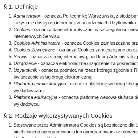
§ 1. Definicje
Administrator
- oznacza Politechnikę Warszawską z siedzibą w
i uzyskuje dostęp do informacji w urządzeniach Użytkownika
Cookies
- oznacza dane informatyczne, w szczególności niew
internetowych Serwisu.
Cookies Administratora
- oznacza Cookies zamieszczane prze
Cookies Zewnętrzne
- oznacza Cookies zamieszczane przez p
Serwis
- oznacza stronę internetową, pod którą Administrator
Urządzenie
- oznacza elektroniczne urządzenie za pośrednic
Użytkownik
- oznacza podmiot, na rzecz którego zgodnie z 
świadczenie usług drogą elektroniczną.
Platforma administracyjna
- oznacza platformę webową służą
wykładowcami.
Platforma edukacyjna
- oznacza platformę webową służącą do
wykładowcą.
§ 2. Rodzaje wykorzystywanych Cookies
Stosowane przez Administratora Cookies są bezpieczne dla U
niechcianego oprogramowania lub oprogramowania złośliwego