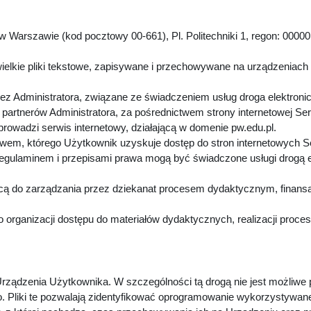
 Warszawie (kod pocztowy 00-661), Pl. Politechniki 1, regon: 00000
.
ielkie pliki tekstowe, zapisywane i przechowywane na urządzeniach
z Administratora, związane ze świadczeniem usług droga elektroni
artnerów Administratora, za pośrednictwem strony internetowej Se
 prowadzi serwis internetowy, działającą w domenie pw.edu.pl.
twem, którego Użytkownik uzyskuje dostęp do stron internetowych 
Regulaminem i przepisami prawa mogą być świadczone usługi drogą 
cą do zarządzania przez dziekanat procesem dydaktycznym, finansa
 organizacji dostępu do materiałów dydaktycznych, realizacji proc
rządzenia Użytkownika. W szczególności tą drogą nie jest możliwe
. Pliki te pozwalają zidentyfikować oprogramowanie wykorzystywan