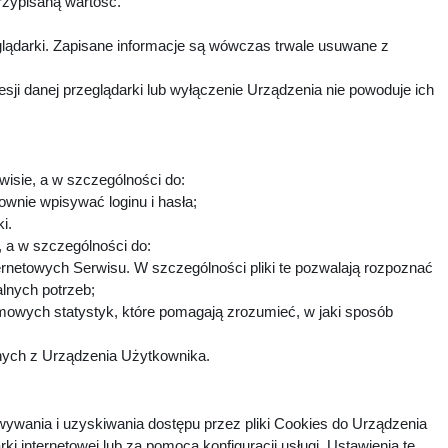
rzypisaną wartość.
lądarki. Zapisane informacje są wówczas trwale usuwane z
i danej przeglądarki lub wyłączenie Urządzenia nie powoduje ich
wisie, a w szczególności do:
ownie wpisywać loginu i hasła;
ki.
h, a w szczególności do:
ternetowych Serwisu. W szczególności pliki te pozwalają rozpoznać
alnych potrzeb;
imowych statystyk, które pomagają zrozumieć, w jaki sposób
fnych z Urządzenia Użytkownika.
ywania i uzyskiwania dostępu przez pliki Cookies do Urządzenia
nternetowej lub za pomocą konfiguracji usługi. Ustawienia te