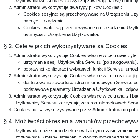
Użytkownikowi. Cookies zazwyczaj zawierają nazwę domeny, 
Administrator wykorzystuje dwa typy plików Cookies :
Cookies sesyjne: są przechowywane na Urządzeniu Użyt
pamięci Urządzenia.
Cookies trwałe: są przechowywane na Urządzeniu Użytko
usunięcia z Urządzenia Użytkownika.
§ 3. Cele w jakich wykorzystywane są Cookies
Administrator wykorzystuje Cookies własne w celu uwierzytel
utrzymania sesji Użytkownika Serwisu (po zalogowaniu), 
poprawnej konfiguracji wybranych funkcji Serwisu, umożl
Administrator wykorzystuje Cookies własne w celu realizacji 
dostosowania zawartości stron internetowych Serwisu do 
podstawowe parametry Urządzenia Użytkownika i odpowie
Administrator wykorzystuje Cookies własne w celu analiz i b
Użytkownicy Serwisu korzystają ze stron internetowych Serwis
Cookies nie są wykorzystywane przez Administratora do pobi
§ 4. Możliwości określenia warunków przechowywa
Użytkownik może samodzielnie i w każdym czasie zmienić ust
Użytkownika. Zmiany ustawień, o których mowa w zdaniu popr