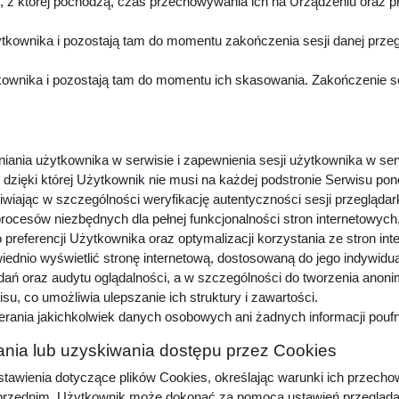
z której pochodzą, czas przechowywania ich na Urządzeniu oraz p
kownika i pozostają tam do momentu zakończenia sesji danej przeg
wnika i pozostają tam do momentu ich skasowania. Zakończenie sesj
niania użytkownika w serwisie i zapewnienia sesji użytkownika w ser
dzięki której Użytkownik nie musi na każdej podstronie Serwisu pon
iwiając w szczególności weryfikację autentyczności sesji przeglądar
procesów niezbędnych dla pełnej funkcjonalności stron internetowyc
preferencji Użytkownika oraz optymalizacji korzystania ze stron in
dnio wyświetlić stronę internetową, dostosowaną do jego indywidu
adań oraz audytu oglądalności, a w szczególności do tworzenia anon
u, co umożliwia ulepszanie ich struktury i zawartości.
erania jakichkolwiek danych osobowych ani żadnych informacji pou
nia lub uzyskiwania dostępu przez Cookies
awienia dotyczące plików Cookies, określając warunki ich przechow
zednim, Użytkownik może dokonać za pomocą ustawień przeglądarki i