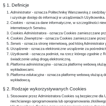
§ 1. Definicje
Administrator
- oznacza Politechnikę Warszawską z siedzibą w
i uzyskuje dostęp do informacji w urządzeniach Użytkownika
Cookies
- oznacza dane informatyczne, w szczególności niew
internetowych Serwisu.
Cookies Administratora
- oznacza Cookies zamieszczane prze
Cookies Zewnętrzne
- oznacza Cookies zamieszczane przez p
Serwis
- oznacza stronę internetową, pod którą Administrator
Urządzenie
- oznacza elektroniczne urządzenie za pośrednic
Użytkownik
- oznacza podmiot, na rzecz którego zgodnie z 
świadczenie usług drogą elektroniczną.
Platforma administracyjna
- oznacza platformę webową służą
wykładowcami.
Platforma edukacyjna
- oznacza platformę webową służącą do
wykładowcą.
§ 2. Rodzaje wykorzystywanych Cookies
Stosowane przez Administratora Cookies są bezpieczne dla U
niechcianego oprogramowania lub oprogramowania złośliwego