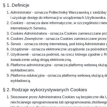
§ 1. Definicje
Administrator
- oznacza Politechnikę Warszawską z siedzibą w
i uzyskuje dostęp do informacji w urządzeniach Użytkownika
Cookies
- oznacza dane informatyczne, w szczególności niew
internetowych Serwisu.
Cookies Administratora
- oznacza Cookies zamieszczane prze
Cookies Zewnętrzne
- oznacza Cookies zamieszczane przez p
Serwis
- oznacza stronę internetową, pod którą Administrator
Urządzenie
- oznacza elektroniczne urządzenie za pośrednic
Użytkownik
- oznacza podmiot, na rzecz którego zgodnie z 
świadczenie usług drogą elektroniczną.
Platforma administracyjna
- oznacza platformę webową służą
wykładowcami.
Platforma edukacyjna
- oznacza platformę webową służącą do
wykładowcą.
§ 2. Rodzaje wykorzystywanych Cookies
Stosowane przez Administratora Cookies są bezpieczne dla U
niechcianego oprogramowania lub oprogramowania złośliwego