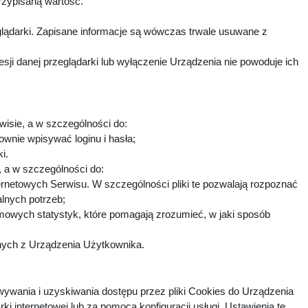
rzypisaną wartość.
lądarki. Zapisane informacje są wówczas trwale usuwane z
i danej przeglądarki lub wyłączenie Urządzenia nie powoduje ich
wisie, a w szczególności do:
ownie wpisywać loginu i hasła;
ki.
h, a w szczególności do:
ternetowych Serwisu. W szczególności pliki te pozwalają rozpoznać
alnych potrzeb;
imowych statystyk, które pomagają zrozumieć, w jaki sposób
fnych z Urządzenia Użytkownika.
ywania i uzyskiwania dostępu przez pliki Cookies do Urządzenia
nternetowej lub za pomocą konfiguracji usługi. Ustawienia te