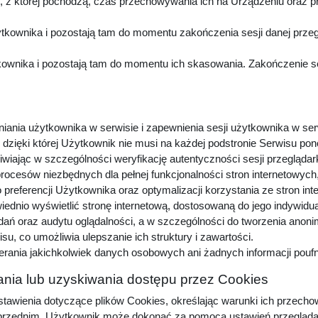
z której pochodzą, czas przechowywania ich na Urządzeniu oraz p
kownika i pozostają tam do momentu zakończenia sesji danej przeg
wnika i pozostają tam do momentu ich skasowania. Zakończenie sesj
niania użytkownika w serwisie i zapewnienia sesji użytkownika w ser
dzięki której Użytkownik nie musi na każdej podstronie Serwisu pon
iwiając w szczególności weryfikację autentyczności sesji przeglądar
procesów niezbędnych dla pełnej funkcjonalności stron internetowyc
preferencji Użytkownika oraz optymalizacji korzystania ze stron in
dnio wyświetlić stronę internetową, dostosowaną do jego indywidu
adań oraz audytu oglądalności, a w szczególności do tworzenia anon
u, co umożliwia ulepszanie ich struktury i zawartości.
erania jakichkolwiek danych osobowych ani żadnych informacji pou
nia lub uzyskiwania dostępu przez Cookies
awienia dotyczące plików Cookies, określając warunki ich przechow
zednim, Użytkownik może dokonać za pomocą ustawień przeglądarki i