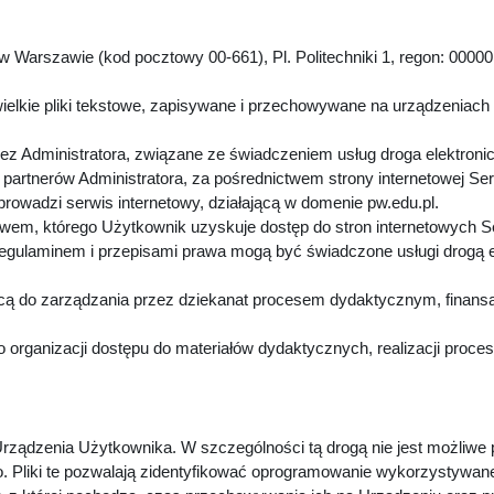
 Warszawie (kod pocztowy 00-661), Pl. Politechniki 1, regon: 00000
.
ielkie pliki tekstowe, zapisywane i przechowywane na urządzeniach
z Administratora, związane ze świadczeniem usług droga elektroni
artnerów Administratora, za pośrednictwem strony internetowej Se
 prowadzi serwis internetowy, działającą w domenie pw.edu.pl.
twem, którego Użytkownik uzyskuje dostęp do stron internetowych 
Regulaminem i przepisami prawa mogą być świadczone usługi drogą 
cą do zarządzania przez dziekanat procesem dydaktycznym, finansa
 organizacji dostępu do materiałów dydaktycznych, realizacji proc
rządzenia Użytkownika. W szczególności tą drogą nie jest możliwe
. Pliki te pozwalają zidentyfikować oprogramowanie wykorzystywan