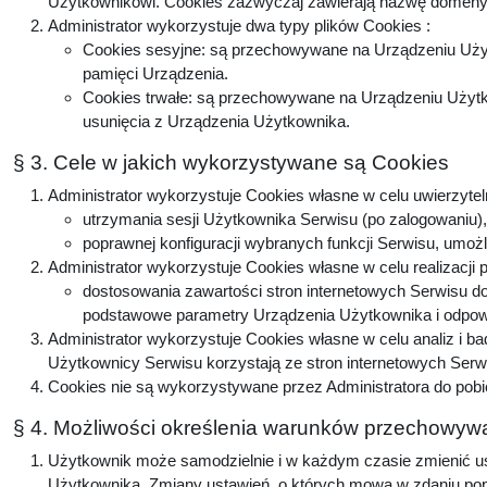
Użytkownikowi. Cookies zazwyczaj zawierają nazwę domeny, 
Administrator wykorzystuje dwa typy plików Cookies :
Cookies sesyjne: są przechowywane na Urządzeniu Użyt
pamięci Urządzenia.
Cookies trwałe: są przechowywane na Urządzeniu Użytko
usunięcia z Urządzenia Użytkownika.
§ 3. Cele w jakich wykorzystywane są Cookies
Administrator wykorzystuje Cookies własne w celu uwierzytel
utrzymania sesji Użytkownika Serwisu (po zalogowaniu), 
poprawnej konfiguracji wybranych funkcji Serwisu, umożl
Administrator wykorzystuje Cookies własne w celu realizacji 
dostosowania zawartości stron internetowych Serwisu do 
podstawowe parametry Urządzenia Użytkownika i odpowie
Administrator wykorzystuje Cookies własne w celu analiz i b
Użytkownicy Serwisu korzystają ze stron internetowych Serwis
Cookies nie są wykorzystywane przez Administratora do pobi
§ 4. Możliwości określenia warunków przechowywa
Użytkownik może samodzielnie i w każdym czasie zmienić ust
Użytkownika. Zmiany ustawień, o których mowa w zdaniu popr