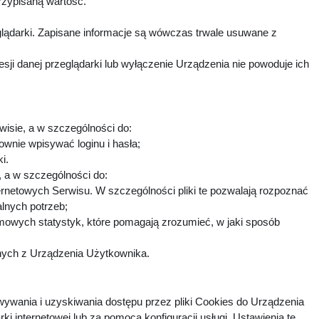
rzypisaną wartość.
lądarki. Zapisane informacje są wówczas trwale usuwane z
i danej przeglądarki lub wyłączenie Urządzenia nie powoduje ich
wisie, a w szczególności do:
ownie wpisywać loginu i hasła;
ki.
h, a w szczególności do:
ternetowych Serwisu. W szczególności pliki te pozwalają rozpoznać
alnych potrzeb;
imowych statystyk, które pomagają zrozumieć, w jaki sposób
fnych z Urządzenia Użytkownika.
ywania i uzyskiwania dostępu przez pliki Cookies do Urządzenia
nternetowej lub za pomocą konfiguracji usługi. Ustawienia te