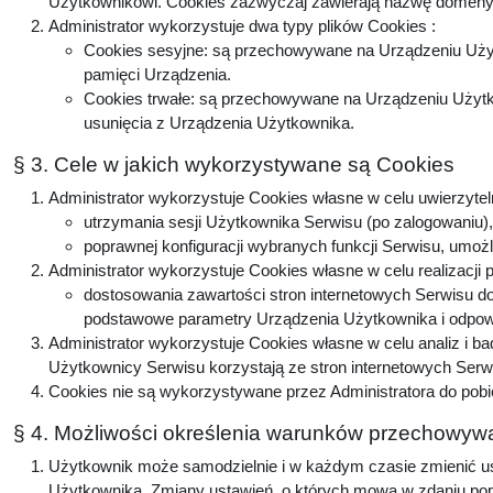
Użytkownikowi. Cookies zazwyczaj zawierają nazwę domeny, 
Administrator wykorzystuje dwa typy plików Cookies :
Cookies sesyjne: są przechowywane na Urządzeniu Użyt
pamięci Urządzenia.
Cookies trwałe: są przechowywane na Urządzeniu Użytko
usunięcia z Urządzenia Użytkownika.
§ 3. Cele w jakich wykorzystywane są Cookies
Administrator wykorzystuje Cookies własne w celu uwierzytel
utrzymania sesji Użytkownika Serwisu (po zalogowaniu), 
poprawnej konfiguracji wybranych funkcji Serwisu, umożl
Administrator wykorzystuje Cookies własne w celu realizacji 
dostosowania zawartości stron internetowych Serwisu do 
podstawowe parametry Urządzenia Użytkownika i odpowie
Administrator wykorzystuje Cookies własne w celu analiz i b
Użytkownicy Serwisu korzystają ze stron internetowych Serwis
Cookies nie są wykorzystywane przez Administratora do pobi
§ 4. Możliwości określenia warunków przechowywa
Użytkownik może samodzielnie i w każdym czasie zmienić ust
Użytkownika. Zmiany ustawień, o których mowa w zdaniu popr