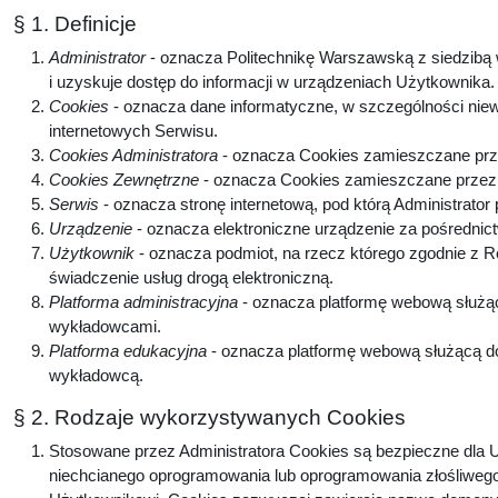
§ 1. Definicje
Administrator
- oznacza Politechnikę Warszawską z siedzibą w
i uzyskuje dostęp do informacji w urządzeniach Użytkownika
Cookies
- oznacza dane informatyczne, w szczególności niew
internetowych Serwisu.
Cookies Administratora
- oznacza Cookies zamieszczane prze
Cookies Zewnętrzne
- oznacza Cookies zamieszczane przez p
Serwis
- oznacza stronę internetową, pod którą Administrator
Urządzenie
- oznacza elektroniczne urządzenie za pośrednic
Użytkownik
- oznacza podmiot, na rzecz którego zgodnie z 
świadczenie usług drogą elektroniczną.
Platforma administracyjna
- oznacza platformę webową służą
wykładowcami.
Platforma edukacyjna
- oznacza platformę webową służącą do
wykładowcą.
§ 2. Rodzaje wykorzystywanych Cookies
Stosowane przez Administratora Cookies są bezpieczne dla U
niechcianego oprogramowania lub oprogramowania złośliwego