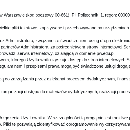
 Warszawie (kod pocztowy 00-661), Pl. Politechniki 1, regon: 00000
.
ielkie pliki tekstowe, zapisywane i przechowywane na urządzeniach
z Administratora, związane ze świadczeniem usług droga elektroni
artnerów Administratora, za pośrednictwem strony internetowej Se
 prowadzi serwis internetowy, działającą w domenie pw.edu.pl.
twem, którego Użytkownik uzyskuje dostęp do stron internetowych 
Regulaminem i przepisami prawa mogą być świadczone usługi drogą 
cą do zarządzania przez dziekanat procesem dydaktycznym, finansa
 organizacji dostępu do materiałów dydaktycznych, realizacji proc
rządzenia Użytkownika. W szczególności tą drogą nie jest możliwe
. Pliki te pozwalają zidentyfikować oprogramowanie wykorzystywan