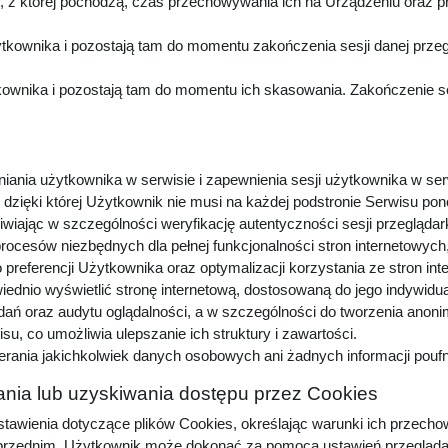
z której pochodzą, czas przechowywania ich na Urządzeniu oraz p
kownika i pozostają tam do momentu zakończenia sesji danej przeg
wnika i pozostają tam do momentu ich skasowania. Zakończenie sesj
niania użytkownika w serwisie i zapewnienia sesji użytkownika w ser
dzięki której Użytkownik nie musi na każdej podstronie Serwisu pon
iwiając w szczególności weryfikację autentyczności sesji przeglądar
procesów niezbędnych dla pełnej funkcjonalności stron internetowyc
preferencji Użytkownika oraz optymalizacji korzystania ze stron in
dnio wyświetlić stronę internetową, dostosowaną do jego indywidu
adań oraz audytu oglądalności, a w szczególności do tworzenia anon
u, co umożliwia ulepszanie ich struktury i zawartości.
erania jakichkolwiek danych osobowych ani żadnych informacji pou
nia lub uzyskiwania dostępu przez Cookies
awienia dotyczące plików Cookies, określając warunki ich przechow
zednim, Użytkownik może dokonać za pomocą ustawień przeglądarki i