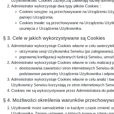
Użytkownikowi. Cookies zazwyczaj zawierają nazwę domeny, 
Administrator wykorzystuje dwa typy plików Cookies :
Cookies sesyjne: są przechowywane na Urządzeniu Użyt
pamięci Urządzenia.
Cookies trwałe: są przechowywane na Urządzeniu Użytko
usunięcia z Urządzenia Użytkownika.
§ 3. Cele w jakich wykorzystywane są Cookies
Administrator wykorzystuje Cookies własne w celu uwierzytel
utrzymania sesji Użytkownika Serwisu (po zalogowaniu), 
poprawnej konfiguracji wybranych funkcji Serwisu, umożl
Administrator wykorzystuje Cookies własne w celu realizacji 
dostosowania zawartości stron internetowych Serwisu do 
podstawowe parametry Urządzenia Użytkownika i odpowie
Administrator wykorzystuje Cookies własne w celu analiz i b
Użytkownicy Serwisu korzystają ze stron internetowych Serwis
Cookies nie są wykorzystywane przez Administratora do pobi
§ 4. Możliwości określenia warunków przechowywa
Użytkownik może samodzielnie i w każdym czasie zmienić ust
Użytkownika. Zmiany ustawień, o których mowa w zdaniu popr