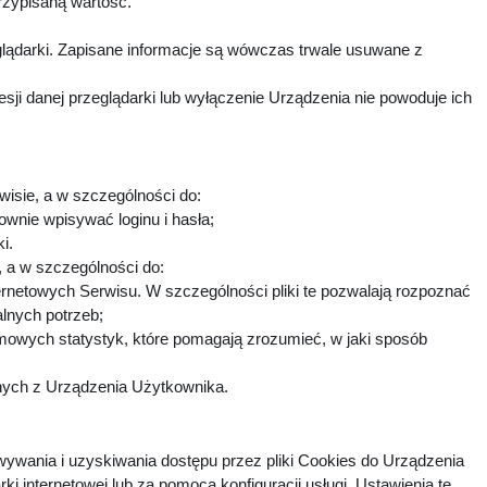
rzypisaną wartość.
lądarki. Zapisane informacje są wówczas trwale usuwane z
i danej przeglądarki lub wyłączenie Urządzenia nie powoduje ich
wisie, a w szczególności do:
ownie wpisywać loginu i hasła;
ki.
h, a w szczególności do:
ternetowych Serwisu. W szczególności pliki te pozwalają rozpoznać
alnych potrzeb;
imowych statystyk, które pomagają zrozumieć, w jaki sposób
fnych z Urządzenia Użytkownika.
ywania i uzyskiwania dostępu przez pliki Cookies do Urządzenia
nternetowej lub za pomocą konfiguracji usługi. Ustawienia te