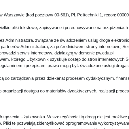
 Warszawie (kod pocztowy 00-661), Pl. Politechniki 1, regon: 00000
.
ielkie pliki tekstowe, zapisywane i przechowywane na urządzeniach
z Administratora, związane ze świadczeniem usług droga elektroni
artnerów Administratora, za pośrednictwem strony internetowej Se
 prowadzi serwis internetowy, działającą w domenie pw.edu.pl.
twem, którego Użytkownik uzyskuje dostęp do stron internetowych 
Regulaminem i przepisami prawa mogą być świadczone usługi drogą 
cą do zarządzania przez dziekanat procesem dydaktycznym, finansa
 organizacji dostępu do materiałów dydaktycznych, realizacji proc
rządzenia Użytkownika. W szczególności tą drogą nie jest możliwe
. Pliki te pozwalają zidentyfikować oprogramowanie wykorzystywan