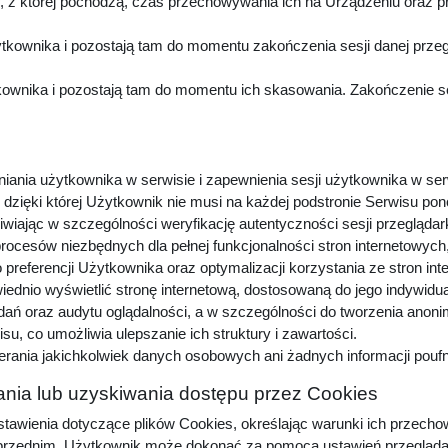
z której pochodzą, czas przechowywania ich na Urządzeniu oraz p
kownika i pozostają tam do momentu zakończenia sesji danej przeg
wnika i pozostają tam do momentu ich skasowania. Zakończenie sesj
niania użytkownika w serwisie i zapewnienia sesji użytkownika w ser
dzięki której Użytkownik nie musi na każdej podstronie Serwisu pon
iwiając w szczególności weryfikację autentyczności sesji przeglądar
procesów niezbędnych dla pełnej funkcjonalności stron internetowyc
preferencji Użytkownika oraz optymalizacji korzystania ze stron in
dnio wyświetlić stronę internetową, dostosowaną do jego indywidu
adań oraz audytu oglądalności, a w szczególności do tworzenia anon
u, co umożliwia ulepszanie ich struktury i zawartości.
erania jakichkolwiek danych osobowych ani żadnych informacji pou
nia lub uzyskiwania dostępu przez Cookies
awienia dotyczące plików Cookies, określając warunki ich przechow
zednim, Użytkownik może dokonać za pomocą ustawień przeglądarki i