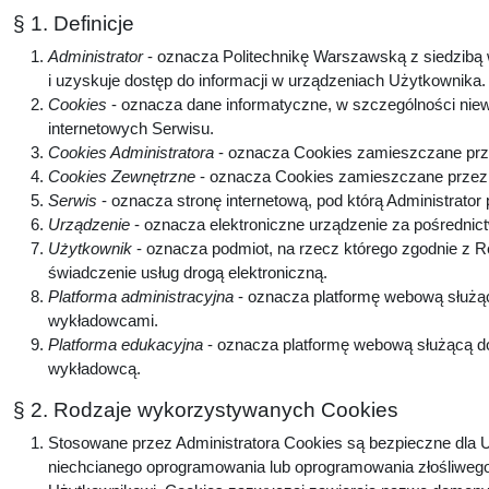
§ 1. Definicje
Administrator
- oznacza Politechnikę Warszawską z siedzibą w
i uzyskuje dostęp do informacji w urządzeniach Użytkownika
Cookies
- oznacza dane informatyczne, w szczególności niew
internetowych Serwisu.
Cookies Administratora
- oznacza Cookies zamieszczane prze
Cookies Zewnętrzne
- oznacza Cookies zamieszczane przez p
Serwis
- oznacza stronę internetową, pod którą Administrator
Urządzenie
- oznacza elektroniczne urządzenie za pośrednic
Użytkownik
- oznacza podmiot, na rzecz którego zgodnie z 
świadczenie usług drogą elektroniczną.
Platforma administracyjna
- oznacza platformę webową służą
wykładowcami.
Platforma edukacyjna
- oznacza platformę webową służącą do
wykładowcą.
§ 2. Rodzaje wykorzystywanych Cookies
Stosowane przez Administratora Cookies są bezpieczne dla U
niechcianego oprogramowania lub oprogramowania złośliwego