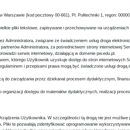
 Warszawie (kod pocztowy 00-661), Pl. Politechniki 1, regon: 00000
.
ielkie pliki tekstowe, zapisywane i przechowywane na urządzeniach
z Administratora, związane ze świadczeniem usług droga elektroni
artnerów Administratora, za pośrednictwem strony internetowej Se
 prowadzi serwis internetowy, działającą w domenie pw.edu.pl.
twem, którego Użytkownik uzyskuje dostęp do stron internetowych 
Regulaminem i przepisami prawa mogą być świadczone usługi drogą 
cą do zarządzania przez dziekanat procesem dydaktycznym, finansa
 organizacji dostępu do materiałów dydaktycznych, realizacji proc
rządzenia Użytkownika. W szczególności tą drogą nie jest możliwe
. Pliki te pozwalają zidentyfikować oprogramowanie wykorzystywan