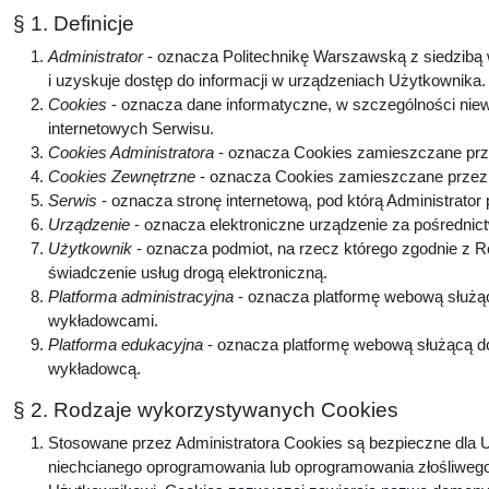
§ 1. Definicje
Administrator
- oznacza Politechnikę Warszawską z siedzibą w
i uzyskuje dostęp do informacji w urządzeniach Użytkownika
Cookies
- oznacza dane informatyczne, w szczególności niew
internetowych Serwisu.
Cookies Administratora
- oznacza Cookies zamieszczane prze
Cookies Zewnętrzne
- oznacza Cookies zamieszczane przez p
Serwis
- oznacza stronę internetową, pod którą Administrator
Urządzenie
- oznacza elektroniczne urządzenie za pośrednic
Użytkownik
- oznacza podmiot, na rzecz którego zgodnie z 
świadczenie usług drogą elektroniczną.
Platforma administracyjna
- oznacza platformę webową służą
wykładowcami.
Platforma edukacyjna
- oznacza platformę webową służącą do
wykładowcą.
§ 2. Rodzaje wykorzystywanych Cookies
Stosowane przez Administratora Cookies są bezpieczne dla U
niechcianego oprogramowania lub oprogramowania złośliwego