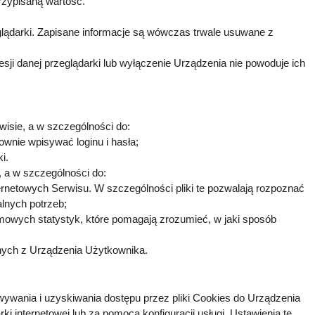
rzypisaną wartość.
lądarki. Zapisane informacje są wówczas trwale usuwane z
i danej przeglądarki lub wyłączenie Urządzenia nie powoduje ich
wisie, a w szczególności do:
ownie wpisywać loginu i hasła;
ki.
h, a w szczególności do:
ternetowych Serwisu. W szczególności pliki te pozwalają rozpoznać
alnych potrzeb;
imowych statystyk, które pomagają zrozumieć, w jaki sposób
fnych z Urządzenia Użytkownika.
ywania i uzyskiwania dostępu przez pliki Cookies do Urządzenia
nternetowej lub za pomocą konfiguracji usługi. Ustawienia te