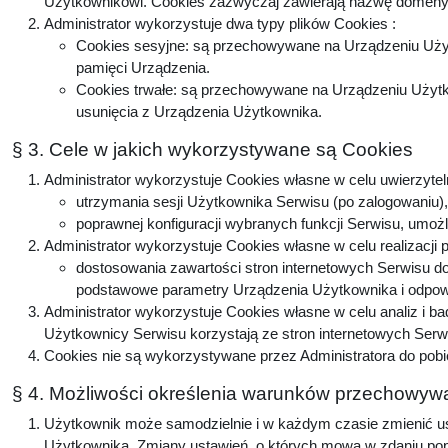
Użytkownikowi. Cookies zazwyczaj zawierają nazwę domeny, 
Administrator wykorzystuje dwa typy plików Cookies :
Cookies sesyjne: są przechowywane na Urządzeniu Użyt
pamięci Urządzenia.
Cookies trwałe: są przechowywane na Urządzeniu Użytko
usunięcia z Urządzenia Użytkownika.
§ 3. Cele w jakich wykorzystywane są Cookies
Administrator wykorzystuje Cookies własne w celu uwierzytel
utrzymania sesji Użytkownika Serwisu (po zalogowaniu), 
poprawnej konfiguracji wybranych funkcji Serwisu, umożl
Administrator wykorzystuje Cookies własne w celu realizacji 
dostosowania zawartości stron internetowych Serwisu do 
podstawowe parametry Urządzenia Użytkownika i odpowie
Administrator wykorzystuje Cookies własne w celu analiz i b
Użytkownicy Serwisu korzystają ze stron internetowych Serwis
Cookies nie są wykorzystywane przez Administratora do pobi
§ 4. Możliwości określenia warunków przechowywa
Użytkownik może samodzielnie i w każdym czasie zmienić ust
Użytkownika. Zmiany ustawień, o których mowa w zdaniu popr