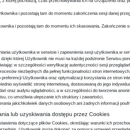
z której pochodzą, czas przechowywania ich na Urządzeniu oraz p
kownika i pozostają tam do momentu zakończenia sesji danej przeg
wnika i pozostają tam do momentu ich skasowania. Zakończenie sesj
niania użytkownika w serwisie i zapewnienia sesji użytkownika w ser
dzięki której Użytkownik nie musi na każdej podstronie Serwisu pon
iwiając w szczególności weryfikację autentyczności sesji przeglądar
procesów niezbędnych dla pełnej funkcjonalności stron internetowyc
preferencji Użytkownika oraz optymalizacji korzystania ze stron in
dnio wyświetlić stronę internetową, dostosowaną do jego indywidu
adań oraz audytu oglądalności, a w szczególności do tworzenia anon
u, co umożliwia ulepszanie ich struktury i zawartości.
erania jakichkolwiek danych osobowych ani żadnych informacji pou
nia lub uzyskiwania dostępu przez Cookies
awienia dotyczące plików Cookies, określając warunki ich przechow
zednim, Użytkownik może dokonać za pomocą ustawień przeglądarki i