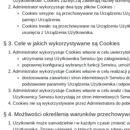
Użytkownikowi. Cookies zazwyczaj zawierają nazwę domeny, 
Administrator wykorzystuje dwa typy plików Cookies :
Cookies sesyjne: są przechowywane na Urządzeniu Użyt
pamięci Urządzenia.
Cookies trwałe: są przechowywane na Urządzeniu Użytko
usunięcia z Urządzenia Użytkownika.
§ 3. Cele w jakich wykorzystywane są Cookies
Administrator wykorzystuje Cookies własne w celu uwierzytel
utrzymania sesji Użytkownika Serwisu (po zalogowaniu), 
poprawnej konfiguracji wybranych funkcji Serwisu, umożl
Administrator wykorzystuje Cookies własne w celu realizacji 
dostosowania zawartości stron internetowych Serwisu do 
podstawowe parametry Urządzenia Użytkownika i odpowie
Administrator wykorzystuje Cookies własne w celu analiz i b
Użytkownicy Serwisu korzystają ze stron internetowych Serwis
Cookies nie są wykorzystywane przez Administratora do pobi
§ 4. Możliwości określenia warunków przechowywa
Użytkownik może samodzielnie i w każdym czasie zmienić ust
Użytkownika. Zmiany ustawień, o których mowa w zdaniu popr