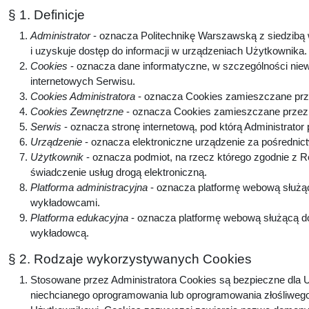
§ 1. Definicje
Administrator
- oznacza Politechnikę Warszawską z siedzibą w
i uzyskuje dostęp do informacji w urządzeniach Użytkownika
Cookies
- oznacza dane informatyczne, w szczególności niew
internetowych Serwisu.
Cookies Administratora
- oznacza Cookies zamieszczane prze
Cookies Zewnętrzne
- oznacza Cookies zamieszczane przez p
Serwis
- oznacza stronę internetową, pod którą Administrator
Urządzenie
- oznacza elektroniczne urządzenie za pośrednic
Użytkownik
- oznacza podmiot, na rzecz którego zgodnie z 
świadczenie usług drogą elektroniczną.
Platforma administracyjna
- oznacza platformę webową służą
wykładowcami.
Platforma edukacyjna
- oznacza platformę webową służącą do
wykładowcą.
§ 2. Rodzaje wykorzystywanych Cookies
Stosowane przez Administratora Cookies są bezpieczne dla U
niechcianego oprogramowania lub oprogramowania złośliwego