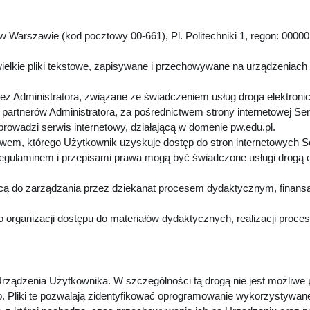
 Warszawie (kod pocztowy 00-661), Pl. Politechniki 1, regon: 00000
.
ielkie pliki tekstowe, zapisywane i przechowywane na urządzeniach
z Administratora, związane ze świadczeniem usług droga elektroni
artnerów Administratora, za pośrednictwem strony internetowej Se
 prowadzi serwis internetowy, działającą w domenie pw.edu.pl.
twem, którego Użytkownik uzyskuje dostęp do stron internetowych 
Regulaminem i przepisami prawa mogą być świadczone usługi drogą 
cą do zarządzania przez dziekanat procesem dydaktycznym, finansa
 organizacji dostępu do materiałów dydaktycznych, realizacji proc
rządzenia Użytkownika. W szczególności tą drogą nie jest możliwe
. Pliki te pozwalają zidentyfikować oprogramowanie wykorzystywan