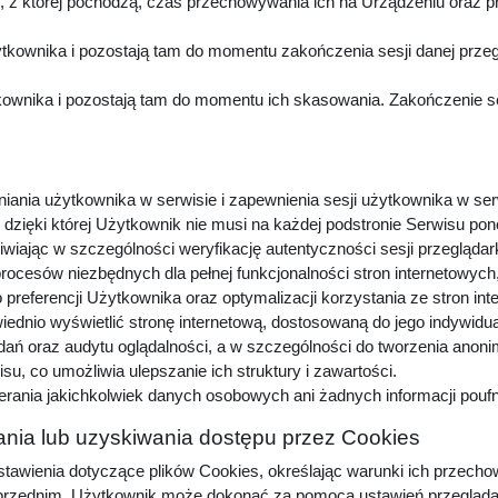
z której pochodzą, czas przechowywania ich na Urządzeniu oraz p
kownika i pozostają tam do momentu zakończenia sesji danej przeg
wnika i pozostają tam do momentu ich skasowania. Zakończenie sesj
niania użytkownika w serwisie i zapewnienia sesji użytkownika w ser
dzięki której Użytkownik nie musi na każdej podstronie Serwisu pon
iwiając w szczególności weryfikację autentyczności sesji przeglądar
procesów niezbędnych dla pełnej funkcjonalności stron internetowyc
preferencji Użytkownika oraz optymalizacji korzystania ze stron in
dnio wyświetlić stronę internetową, dostosowaną do jego indywidu
adań oraz audytu oglądalności, a w szczególności do tworzenia anon
u, co umożliwia ulepszanie ich struktury i zawartości.
erania jakichkolwiek danych osobowych ani żadnych informacji pou
nia lub uzyskiwania dostępu przez Cookies
awienia dotyczące plików Cookies, określając warunki ich przechow
zednim, Użytkownik może dokonać za pomocą ustawień przeglądarki i