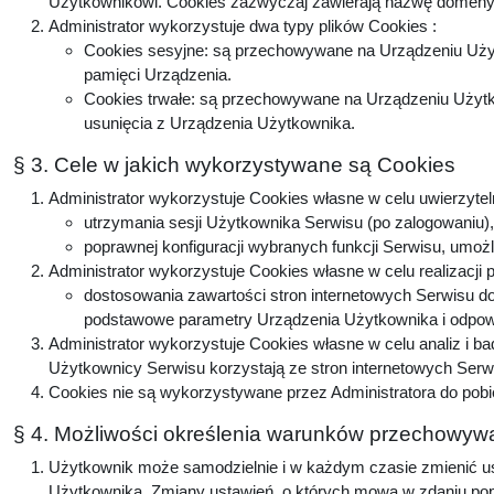
Użytkownikowi. Cookies zazwyczaj zawierają nazwę domeny, 
Administrator wykorzystuje dwa typy plików Cookies :
Cookies sesyjne: są przechowywane na Urządzeniu Użyt
pamięci Urządzenia.
Cookies trwałe: są przechowywane na Urządzeniu Użytko
usunięcia z Urządzenia Użytkownika.
§ 3. Cele w jakich wykorzystywane są Cookies
Administrator wykorzystuje Cookies własne w celu uwierzytel
utrzymania sesji Użytkownika Serwisu (po zalogowaniu), 
poprawnej konfiguracji wybranych funkcji Serwisu, umożl
Administrator wykorzystuje Cookies własne w celu realizacji 
dostosowania zawartości stron internetowych Serwisu do 
podstawowe parametry Urządzenia Użytkownika i odpowie
Administrator wykorzystuje Cookies własne w celu analiz i b
Użytkownicy Serwisu korzystają ze stron internetowych Serwis
Cookies nie są wykorzystywane przez Administratora do pobi
§ 4. Możliwości określenia warunków przechowywa
Użytkownik może samodzielnie i w każdym czasie zmienić ust
Użytkownika. Zmiany ustawień, o których mowa w zdaniu popr