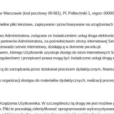
 Warszawie (kod pocztowy 00-661), Pl. Politechniki 1, regon: 00000
.
ielkie pliki tekstowe, zapisywane i przechowywane na urządzeniach
z Administratora, związane ze świadczeniem usług droga elektroni
artnerów Administratora, za pośrednictwem strony internetowej Se
 prowadzi serwis internetowy, działającą w domenie pw.edu.pl.
twem, którego Użytkownik uzyskuje dostęp do stron internetowych 
Regulaminem i przepisami prawa mogą być świadczone usługi drogą 
cą do zarządzania przez dziekanat procesem dydaktycznym, finansa
 organizacji dostępu do materiałów dydaktycznych, realizacji proc
rządzenia Użytkownika. W szczególności tą drogą nie jest możliwe
. Pliki te pozwalają zidentyfikować oprogramowanie wykorzystywan