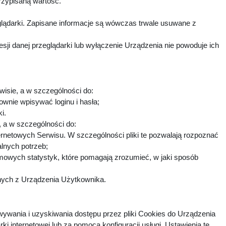
rzypisaną wartość.
lądarki. Zapisane informacje są wówczas trwale usuwane z
i danej przeglądarki lub wyłączenie Urządzenia nie powoduje ich
wisie, a w szczególności do:
ownie wpisywać loginu i hasła;
ki.
h, a w szczególności do:
ternetowych Serwisu. W szczególności pliki te pozwalają rozpoznać
alnych potrzeb;
imowych statystyk, które pomagają zrozumieć, w jaki sposób
fnych z Urządzenia Użytkownika.
ywania i uzyskiwania dostępu przez pliki Cookies do Urządzenia
nternetowej lub za pomocą konfiguracji usługi. Ustawienia te