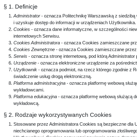
§ 1. Definicje
Administrator
- oznacza Politechnikę Warszawską z siedzibą w
i uzyskuje dostęp do informacji w urządzeniach Użytkownika
Cookies
- oznacza dane informatyczne, w szczególności niew
internetowych Serwisu.
Cookies Administratora
- oznacza Cookies zamieszczane prze
Cookies Zewnętrzne
- oznacza Cookies zamieszczane przez p
Serwis
- oznacza stronę internetową, pod którą Administrator
Urządzenie
- oznacza elektroniczne urządzenie za pośrednic
Użytkownik
- oznacza podmiot, na rzecz którego zgodnie z 
świadczenie usług drogą elektroniczną.
Platforma administracyjna
- oznacza platformę webową służą
wykładowcami.
Platforma edukacyjna
- oznacza platformę webową służącą do
wykładowcą.
§ 2. Rodzaje wykorzystywanych Cookies
Stosowane przez Administratora Cookies są bezpieczne dla U
niechcianego oprogramowania lub oprogramowania złośliwego