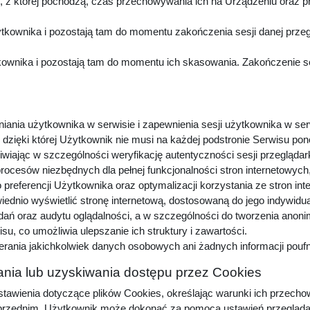
z której pochodzą, czas przechowywania ich na Urządzeniu oraz p
kownika i pozostają tam do momentu zakończenia sesji danej przeg
wnika i pozostają tam do momentu ich skasowania. Zakończenie sesj
niania użytkownika w serwisie i zapewnienia sesji użytkownika w ser
dzięki której Użytkownik nie musi na każdej podstronie Serwisu pon
iwiając w szczególności weryfikację autentyczności sesji przeglądar
procesów niezbędnych dla pełnej funkcjonalności stron internetowyc
preferencji Użytkownika oraz optymalizacji korzystania ze stron in
dnio wyświetlić stronę internetową, dostosowaną do jego indywidu
adań oraz audytu oglądalności, a w szczególności do tworzenia anon
u, co umożliwia ulepszanie ich struktury i zawartości.
erania jakichkolwiek danych osobowych ani żadnych informacji pou
nia lub uzyskiwania dostępu przez Cookies
awienia dotyczące plików Cookies, określając warunki ich przechow
zednim, Użytkownik może dokonać za pomocą ustawień przeglądarki i