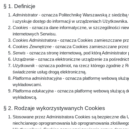
§ 1. Definicje
Administrator
- oznacza Politechnikę Warszawską z siedzibą w
i uzyskuje dostęp do informacji w urządzeniach Użytkownika
Cookies
- oznacza dane informatyczne, w szczególności niew
internetowych Serwisu.
Cookies Administratora
- oznacza Cookies zamieszczane prze
Cookies Zewnętrzne
- oznacza Cookies zamieszczane przez p
Serwis
- oznacza stronę internetową, pod którą Administrator
Urządzenie
- oznacza elektroniczne urządzenie za pośrednic
Użytkownik
- oznacza podmiot, na rzecz którego zgodnie z 
świadczenie usług drogą elektroniczną.
Platforma administracyjna
- oznacza platformę webową służą
wykładowcami.
Platforma edukacyjna
- oznacza platformę webową służącą do
wykładowcą.
§ 2. Rodzaje wykorzystywanych Cookies
Stosowane przez Administratora Cookies są bezpieczne dla U
niechcianego oprogramowania lub oprogramowania złośliwego