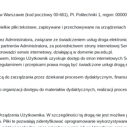
 Warszawie (kod pocztowy 00-661), Pl. Politechniki 1, regon: 00000
.
ielkie pliki tekstowe, zapisywane i przechowywane na urządzeniach
z Administratora, związane ze świadczeniem usług droga elektroni
artnerów Administratora, za pośrednictwem strony internetowej Se
 prowadzi serwis internetowy, działającą w domenie pw.edu.pl.
twem, którego Użytkownik uzyskuje dostęp do stron internetowych 
Regulaminem i przepisami prawa mogą być świadczone usługi drogą 
cą do zarządzania przez dziekanat procesem dydaktycznym, finansa
 organizacji dostępu do materiałów dydaktycznych, realizacji proc
rządzenia Użytkownika. W szczególności tą drogą nie jest możliwe
. Pliki te pozwalają zidentyfikować oprogramowanie wykorzystywan