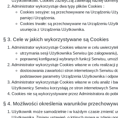
Użytkownikowi. Cookies zazwyczaj zawierają nazwę domeny, 
Administrator wykorzystuje dwa typy plików Cookies :
Cookies sesyjne: są przechowywane na Urządzeniu Użyt
pamięci Urządzenia.
Cookies trwałe: są przechowywane na Urządzeniu Użytko
usunięcia z Urządzenia Użytkownika.
§ 3. Cele w jakich wykorzystywane są Cookies
Administrator wykorzystuje Cookies własne w celu uwierzytel
utrzymania sesji Użytkownika Serwisu (po zalogowaniu), 
poprawnej konfiguracji wybranych funkcji Serwisu, umożl
Administrator wykorzystuje Cookies własne w celu realizacji 
dostosowania zawartości stron internetowych Serwisu do 
podstawowe parametry Urządzenia Użytkownika i odpowie
Administrator wykorzystuje Cookies własne w celu analiz i b
Użytkownicy Serwisu korzystają ze stron internetowych Serwis
Cookies nie są wykorzystywane przez Administratora do pobi
§ 4. Możliwości określenia warunków przechowywa
Użytkownik może samodzielnie i w każdym czasie zmienić ust
Użytkownika. Zmiany ustawień, o których mowa w zdaniu popr