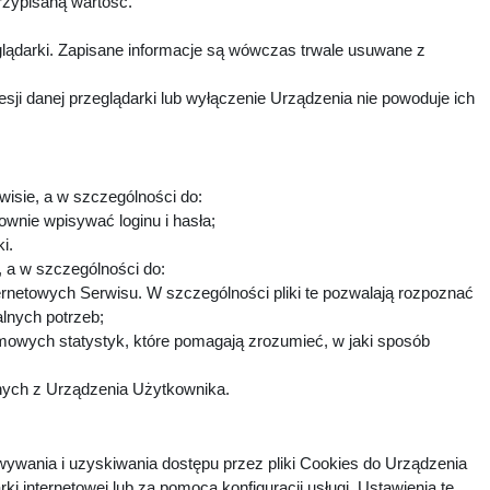
rzypisaną wartość.
lądarki. Zapisane informacje są wówczas trwale usuwane z
i danej przeglądarki lub wyłączenie Urządzenia nie powoduje ich
wisie, a w szczególności do:
ownie wpisywać loginu i hasła;
ki.
h, a w szczególności do:
ternetowych Serwisu. W szczególności pliki te pozwalają rozpoznać
alnych potrzeb;
imowych statystyk, które pomagają zrozumieć, w jaki sposób
fnych z Urządzenia Użytkownika.
ywania i uzyskiwania dostępu przez pliki Cookies do Urządzenia
nternetowej lub za pomocą konfiguracji usługi. Ustawienia te