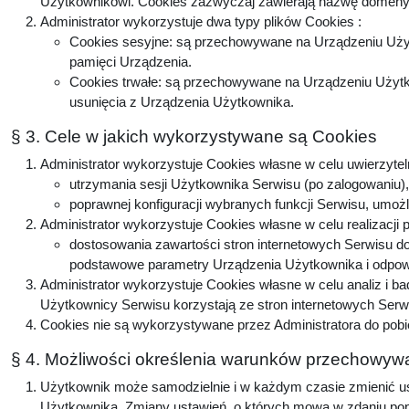
Użytkownikowi. Cookies zazwyczaj zawierają nazwę domeny, 
Administrator wykorzystuje dwa typy plików Cookies :
Cookies sesyjne: są przechowywane na Urządzeniu Użyt
pamięci Urządzenia.
Cookies trwałe: są przechowywane na Urządzeniu Użytko
usunięcia z Urządzenia Użytkownika.
§ 3. Cele w jakich wykorzystywane są Cookies
Administrator wykorzystuje Cookies własne w celu uwierzytel
utrzymania sesji Użytkownika Serwisu (po zalogowaniu), 
poprawnej konfiguracji wybranych funkcji Serwisu, umożl
Administrator wykorzystuje Cookies własne w celu realizacji 
dostosowania zawartości stron internetowych Serwisu do 
podstawowe parametry Urządzenia Użytkownika i odpowie
Administrator wykorzystuje Cookies własne w celu analiz i b
Użytkownicy Serwisu korzystają ze stron internetowych Serwis
Cookies nie są wykorzystywane przez Administratora do pobi
§ 4. Możliwości określenia warunków przechowywa
Użytkownik może samodzielnie i w każdym czasie zmienić ust
Użytkownika. Zmiany ustawień, o których mowa w zdaniu popr