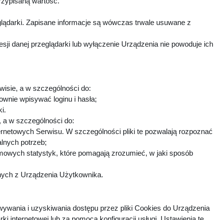
rzypisaną wartość.
lądarki. Zapisane informacje są wówczas trwale usuwane z
i danej przeglądarki lub wyłączenie Urządzenia nie powoduje ich
wisie, a w szczególności do:
ownie wpisywać loginu i hasła;
ki.
h, a w szczególności do:
ternetowych Serwisu. W szczególności pliki te pozwalają rozpoznać
alnych potrzeb;
imowych statystyk, które pomagają zrozumieć, w jaki sposób
fnych z Urządzenia Użytkownika.
ywania i uzyskiwania dostępu przez pliki Cookies do Urządzenia
nternetowej lub za pomocą konfiguracji usługi. Ustawienia te