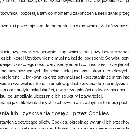
z której pochodzą, czas przechowywania ich na Urządzeniu oraz p
kownika i pozostają tam do momentu zakończenia sesji danej przeg
wnika i pozostają tam do momentu ich skasowania. Zakończenie sesj
niania użytkownika w serwisie i zapewnienia sesji użytkownika w ser
dzięki której Użytkownik nie musi na każdej podstronie Serwisu pon
iwiając w szczególności weryfikację autentyczności sesji przeglądar
procesów niezbędnych dla pełnej funkcjonalności stron internetowyc
preferencji Użytkownika oraz optymalizacji korzystania ze stron in
dnio wyświetlić stronę internetową, dostosowaną do jego indywidu
adań oraz audytu oglądalności, a w szczególności do tworzenia anon
u, co umożliwia ulepszanie ich struktury i zawartości.
erania jakichkolwiek danych osobowych ani żadnych informacji pou
nia lub uzyskiwania dostępu przez Cookies
awienia dotyczące plików Cookies, określając warunki ich przechow
zednim, Użytkownik może dokonać za pomocą ustawień przeglądarki i