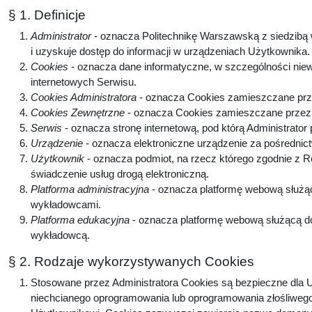
§ 1. Definicje
Administrator
- oznacza Politechnikę Warszawską z siedzibą w
i uzyskuje dostęp do informacji w urządzeniach Użytkownika
Cookies
- oznacza dane informatyczne, w szczególności niew
internetowych Serwisu.
Cookies Administratora
- oznacza Cookies zamieszczane prze
Cookies Zewnętrzne
- oznacza Cookies zamieszczane przez p
Serwis
- oznacza stronę internetową, pod którą Administrator
Urządzenie
- oznacza elektroniczne urządzenie za pośrednic
Użytkownik
- oznacza podmiot, na rzecz którego zgodnie z 
świadczenie usług drogą elektroniczną.
Platforma administracyjna
- oznacza platformę webową służą
wykładowcami.
Platforma edukacyjna
- oznacza platformę webową służącą do
wykładowcą.
§ 2. Rodzaje wykorzystywanych Cookies
Stosowane przez Administratora Cookies są bezpieczne dla U
niechcianego oprogramowania lub oprogramowania złośliwego