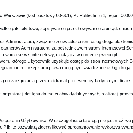
 Warszawie (kod pocztowy 00-661), Pl. Politechniki 1, regon: 00000
.
ielkie pliki tekstowe, zapisywane i przechowywane na urządzeniach
z Administratora, związane ze świadczeniem usług droga elektroni
artnerów Administratora, za pośrednictwem strony internetowej Se
 prowadzi serwis internetowy, działającą w domenie pw.edu.pl.
twem, którego Użytkownik uzyskuje dostęp do stron internetowych 
Regulaminem i przepisami prawa mogą być świadczone usługi drogą 
cą do zarządzania przez dziekanat procesem dydaktycznym, finansa
 organizacji dostępu do materiałów dydaktycznych, realizacji proc
rządzenia Użytkownika. W szczególności tą drogą nie jest możliwe
. Pliki te pozwalają zidentyfikować oprogramowanie wykorzystywan