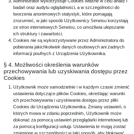
Administrator wykorzystuje Cookies własne w celu analiz i
badań oraz audytu oglądalności, a w szczególności do
tworzenia anonimowych statystyk, które pomagają
zrozumieć, w jaki sposób Użytkownicy Serwisu korzystają
ze stron internetowych Serwisu, co umożliwia ulepszanie
ich struktury i zawartości.
Cookies nie są wykorzystywane przez Administratora do
pobierania jakichkolwiek danych osobowych ani żadnych
informacji poufnych z Urządzenia Użytkownika.
§ 4. Możliwości określenia warunków
przechowywania lub uzyskiwania dostępu przez
Cookies
Użytkownik może samodzielnie i w każdym czasie zmienić
ustawienia dotyczące plików Cookies, określając warunki
ich przechowywania i uzyskiwania dostępu przez pliki
Cookies do Urządzenia Użytkownika. Zmiany ustawień, o
których mowa w zdaniu poprzednim, Użytkownik może
dokonać za pomocą ustawień przeglądarki internetowej lub
za pomocą konfiguracji usługi. Ustawienia te mogą zostać
zmienione w szczególności w taki sposób, aby blokować