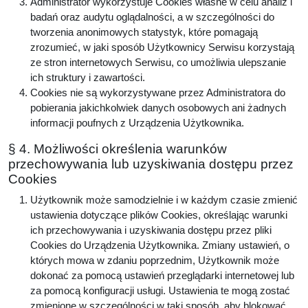
Administrator wykorzystuje Cookies własne w celu analiz i
badań oraz audytu oglądalności, a w szczególności do
tworzenia anonimowych statystyk, które pomagają
zrozumieć, w jaki sposób Użytkownicy Serwisu korzystają
ze stron internetowych Serwisu, co umożliwia ulepszanie
ich struktury i zawartości.
Cookies nie są wykorzystywane przez Administratora do
pobierania jakichkolwiek danych osobowych ani żadnych
informacji poufnych z Urządzenia Użytkownika.
§ 4. Możliwości określenia warunków
przechowywania lub uzyskiwania dostępu przez
Cookies
Użytkownik może samodzielnie i w każdym czasie zmienić
ustawienia dotyczące plików Cookies, określając warunki
ich przechowywania i uzyskiwania dostępu przez pliki
Cookies do Urządzenia Użytkownika. Zmiany ustawień, o
których mowa w zdaniu poprzednim, Użytkownik może
dokonać za pomocą ustawień przeglądarki internetowej lub
za pomocą konfiguracji usługi. Ustawienia te mogą zostać
zmienione w szczególności w taki sposób, aby blokować