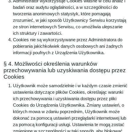
Administrator wykorzystuje Cookies własne w celu analiz i
badań oraz audytu oglądalności, a w szczególności do
tworzenia anonimowych statystyk, które pomagają
zrozumieć, w jaki sposób Użytkownicy Serwisu korzystają
ze stron internetowych Serwisu, co umożliwia ulepszanie
ich struktury i zawartości.
Cookies nie są wykorzystywane przez Administratora do
pobierania jakichkolwiek danych osobowych ani żadnych
informacji poufnych z Urządzenia Użytkownika.
§ 4. Możliwości określenia warunków
przechowywania lub uzyskiwania dostępu przez
Cookies
Użytkownik może samodzielnie i w każdym czasie zmienić
ustawienia dotyczące plików Cookies, określając warunki
ich przechowywania i uzyskiwania dostępu przez pliki
Cookies do Urządzenia Użytkownika. Zmiany ustawień, o
których mowa w zdaniu poprzednim, Użytkownik może
dokonać za pomocą ustawień przeglądarki internetowej lub
za pomocą konfiguracji usługi. Ustawienia te mogą zostać
zmienione w szczególności w taki sposób, aby blokować