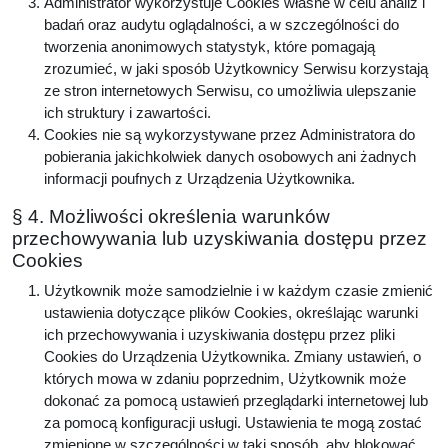
Administrator wykorzystuje Cookies własne w celu analiz i
badań oraz audytu oglądalności, a w szczególności do
tworzenia anonimowych statystyk, które pomagają
zrozumieć, w jaki sposób Użytkownicy Serwisu korzystają
ze stron internetowych Serwisu, co umożliwia ulepszanie
ich struktury i zawartości.
Cookies nie są wykorzystywane przez Administratora do
pobierania jakichkolwiek danych osobowych ani żadnych
informacji poufnych z Urządzenia Użytkownika.
§ 4. Możliwości określenia warunków
przechowywania lub uzyskiwania dostępu przez
Cookies
Użytkownik może samodzielnie i w każdym czasie zmienić
ustawienia dotyczące plików Cookies, określając warunki
ich przechowywania i uzyskiwania dostępu przez pliki
Cookies do Urządzenia Użytkownika. Zmiany ustawień, o
których mowa w zdaniu poprzednim, Użytkownik może
dokonać za pomocą ustawień przeglądarki internetowej lub
za pomocą konfiguracji usługi. Ustawienia te mogą zostać
zmienione w szczególności w taki sposób, aby blokować