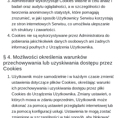
Administrator wykorzystuje Cookies własne w celu analiz i
badań oraz audytu oglądalności, a w szczególności do
tworzenia anonimowych statystyk, które pomagają
zrozumieć, w jaki sposób Użytkownicy Serwisu korzystają
ze stron internetowych Serwisu, co umożliwia ulepszanie
ich struktury i zawartości.
Cookies nie są wykorzystywane przez Administratora do
pobierania jakichkolwiek danych osobowych ani żadnych
informacji poufnych z Urządzenia Użytkownika.
§ 4. Możliwości określenia warunków
przechowywania lub uzyskiwania dostępu przez
Cookies
Użytkownik może samodzielnie i w każdym czasie zmienić
ustawienia dotyczące plików Cookies, określając warunki
ich przechowywania i uzyskiwania dostępu przez pliki
Cookies do Urządzenia Użytkownika. Zmiany ustawień, o
których mowa w zdaniu poprzednim, Użytkownik może
dokonać za pomocą ustawień przeglądarki internetowej lub
za pomocą konfiguracji usługi. Ustawienia te mogą zostać
zmienione w szczególności w taki sposób, aby blokować