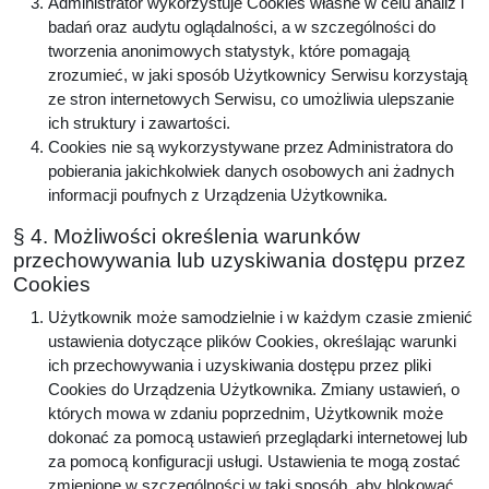
Administrator wykorzystuje Cookies własne w celu analiz i
badań oraz audytu oglądalności, a w szczególności do
tworzenia anonimowych statystyk, które pomagają
zrozumieć, w jaki sposób Użytkownicy Serwisu korzystają
ze stron internetowych Serwisu, co umożliwia ulepszanie
ich struktury i zawartości.
Cookies nie są wykorzystywane przez Administratora do
pobierania jakichkolwiek danych osobowych ani żadnych
informacji poufnych z Urządzenia Użytkownika.
§ 4. Możliwości określenia warunków
przechowywania lub uzyskiwania dostępu przez
Cookies
Użytkownik może samodzielnie i w każdym czasie zmienić
ustawienia dotyczące plików Cookies, określając warunki
ich przechowywania i uzyskiwania dostępu przez pliki
Cookies do Urządzenia Użytkownika. Zmiany ustawień, o
których mowa w zdaniu poprzednim, Użytkownik może
dokonać za pomocą ustawień przeglądarki internetowej lub
za pomocą konfiguracji usługi. Ustawienia te mogą zostać
zmienione w szczególności w taki sposób, aby blokować