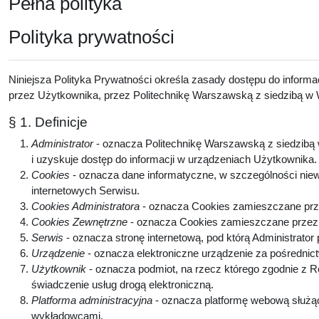
Pełna polityka
Polityka prywatności
Niniejsza Polityka Prywatności określa zasady dostępu do inform
przez Użytkownika, przez Politechnikę Warszawską z siedzibą w W
§ 1. Definicje
Administrator
- oznacza Politechnikę Warszawską z siedzibą w
i uzyskuje dostęp do informacji w urządzeniach Użytkownika
Cookies
- oznacza dane informatyczne, w szczególności niew
internetowych Serwisu.
Cookies Administratora
- oznacza Cookies zamieszczane prze
Cookies Zewnętrzne
- oznacza Cookies zamieszczane przez p
Serwis
- oznacza stronę internetową, pod którą Administrator
Urządzenie
- oznacza elektroniczne urządzenie za pośrednic
Użytkownik
- oznacza podmiot, na rzecz którego zgodnie z 
świadczenie usług drogą elektroniczną.
Platforma administracyjna
- oznacza platformę webową służą
wykładowcami.