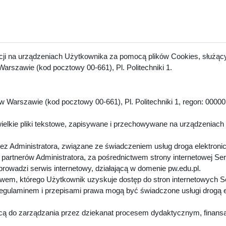
acji na urządzeniach Użytkownika za pomocą plików Cookies, służący
arszawie (kod pocztowy 00-661), Pl. Politechniki 1.
 Warszawie (kod pocztowy 00-661), Pl. Politechniki 1, regon: 00000
.
ielkie pliki tekstowe, zapisywane i przechowywane na urządzeniach
z Administratora, związane ze świadczeniem usług droga elektroni
artnerów Administratora, za pośrednictwem strony internetowej Se
 prowadzi serwis internetowy, działającą w domenie pw.edu.pl.
twem, którego Użytkownik uzyskuje dostęp do stron internetowych 
Regulaminem i przepisami prawa mogą być świadczone usługi drogą 
cą do zarządzania przez dziekanat procesem dydaktycznym, finansa