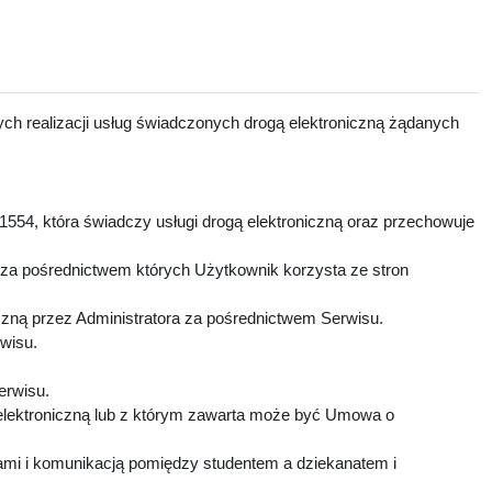
ch realizacji usług świadczonych drogą elektroniczną żądanych
1554, która świadczy usługi drogą elektroniczną oraz przechowuje
 za pośrednictwem których Użytkownik korzysta ze stron
czną przez Administratora za pośrednictwem Serwisu.
rwisu.
Serwisu.
elektroniczną lub z którym zawarta może być Umowa o
mi i komunikacją pomiędzy studentem a dziekanatem i