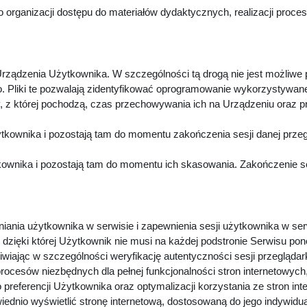
 organizacji dostępu do materiałów dydaktycznych, realizacji proc
rządzenia Użytkownika. W szczególności tą drogą nie jest możliwe
. Pliki te pozwalają zidentyfikować oprogramowanie wykorzystywan
z której pochodzą, czas przechowywania ich na Urządzeniu oraz p
kownika i pozostają tam do momentu zakończenia sesji danej przeg
wnika i pozostają tam do momentu ich skasowania. Zakończenie sesj
niania użytkownika w serwisie i zapewnienia sesji użytkownika w ser
dzięki której Użytkownik nie musi na każdej podstronie Serwisu pon
iwiając w szczególności weryfikację autentyczności sesji przeglądar
procesów niezbędnych dla pełnej funkcjonalności stron internetowyc
preferencji Użytkownika oraz optymalizacji korzystania ze stron in
dnio wyświetlić stronę internetową, dostosowaną do jego indywidu