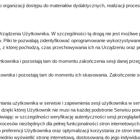
 organizacji dostępu do materiałów dydaktycznych, realizacji proc
rządzenia Użytkownika. W szczególności tą drogą nie jest możliwe
. Pliki te pozwalają zidentyfikować oprogramowanie wykorzystywan
z której pochodzą, czas przechowywania ich na Urządzeniu oraz p
kownika i pozostają tam do momentu zakończenia sesji danej przeg
wnika i pozostają tam do momentu ich skasowania. Zakończenie sesj
niania użytkownika w serwisie i zapewnienia sesji użytkownika w ser
dzięki której Użytkownik nie musi na każdej podstronie Serwisu pon
iwiając w szczególności weryfikację autentyczności sesji przeglądar
procesów niezbędnych dla pełnej funkcjonalności stron internetowyc
preferencji Użytkownika oraz optymalizacji korzystania ze stron in
dnio wyświetlić stronę internetową, dostosowaną do jego indywidu