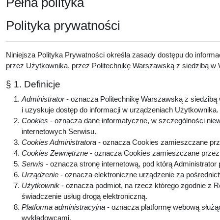
Pełna polityka
Polityka prywatności
Niniejsza Polityka Prywatności określa zasady dostępu do inform
przez Użytkownika, przez Politechnikę Warszawską z siedzibą w W
§ 1. Definicje
Administrator
- oznacza Politechnikę Warszawską z siedzibą w
i uzyskuje dostęp do informacji w urządzeniach Użytkownika
Cookies
- oznacza dane informatyczne, w szczególności niew
internetowych Serwisu.
Cookies Administratora
- oznacza Cookies zamieszczane prze
Cookies Zewnętrzne
- oznacza Cookies zamieszczane przez p
Serwis
- oznacza stronę internetową, pod którą Administrator
Urządzenie
- oznacza elektroniczne urządzenie za pośrednic
Użytkownik
- oznacza podmiot, na rzecz którego zgodnie z 
świadczenie usług drogą elektroniczną.
Platforma administracyjna
- oznacza platformę webową służą
wykładowcami.