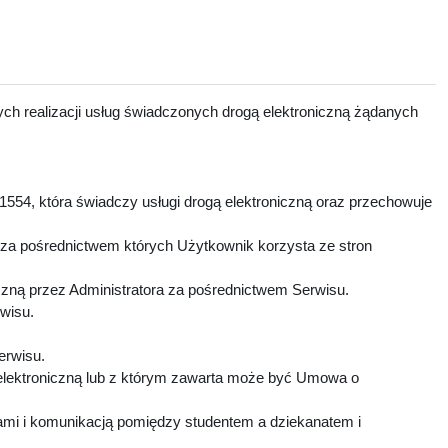
ch realizacji usług świadczonych drogą elektroniczną żądanych
1554, która świadczy usługi drogą elektroniczną oraz przechowuje
 za pośrednictwem których Użytkownik korzysta ze stron
czną przez Administratora za pośrednictwem Serwisu.
rwisu.
Serwisu.
elektroniczną lub z którym zawarta może być Umowa o
mi i komunikacją pomiędzy studentem a dziekanatem i