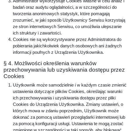
Administrator wykorzystuje Cookies własne w celu analiz i
badań oraz audytu oglądalności, a w szczególności do
tworzenia anonimowych statystyk, które pomagają
zrozumieć, w jaki sposób Użytkownicy Serwisu korzystają
ze stron internetowych Serwisu, co umożliwia ulepszanie
ich struktury i zawartości.
Cookies nie są wykorzystywane przez Administratora do
pobierania jakichkolwiek danych osobowych ani żadnych
informacji poufnych z Urządzenia Użytkownika.
§ 4. Możliwości określenia warunków
przechowywania lub uzyskiwania dostępu przez
Cookies
Użytkownik może samodzielnie i w każdym czasie zmienić
ustawienia dotyczące plików Cookies, określając warunki
ich przechowywania i uzyskiwania dostępu przez pliki
Cookies do Urządzenia Użytkownika. Zmiany ustawień, o
których mowa w zdaniu poprzednim, Użytkownik może
dokonać za pomocą ustawień przeglądarki internetowej lub
za pomocą konfiguracji usługi. Ustawienia te mogą zostać
zmienione w szczególności w taki sposób, aby blokować