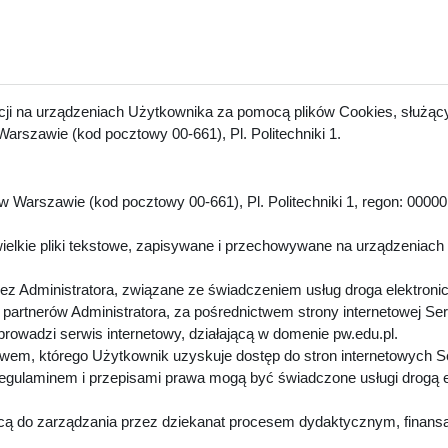
acji na urządzeniach Użytkownika za pomocą plików Cookies, służący
arszawie (kod pocztowy 00-661), Pl. Politechniki 1.
 Warszawie (kod pocztowy 00-661), Pl. Politechniki 1, regon: 00000
.
ielkie pliki tekstowe, zapisywane i przechowywane na urządzeniach
z Administratora, związane ze świadczeniem usług droga elektroni
artnerów Administratora, za pośrednictwem strony internetowej Se
 prowadzi serwis internetowy, działającą w domenie pw.edu.pl.
twem, którego Użytkownik uzyskuje dostęp do stron internetowych 
Regulaminem i przepisami prawa mogą być świadczone usługi drogą 
cą do zarządzania przez dziekanat procesem dydaktycznym, finansa