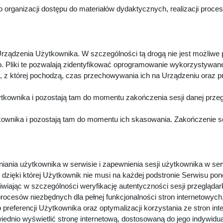
 organizacji dostępu do materiałów dydaktycznych, realizacji proc
rządzenia Użytkownika. W szczególności tą drogą nie jest możliwe
. Pliki te pozwalają zidentyfikować oprogramowanie wykorzystywan
z której pochodzą, czas przechowywania ich na Urządzeniu oraz p
kownika i pozostają tam do momentu zakończenia sesji danej przeg
wnika i pozostają tam do momentu ich skasowania. Zakończenie sesj
niania użytkownika w serwisie i zapewnienia sesji użytkownika w ser
dzięki której Użytkownik nie musi na każdej podstronie Serwisu pon
iwiając w szczególności weryfikację autentyczności sesji przeglądar
procesów niezbędnych dla pełnej funkcjonalności stron internetowyc
preferencji Użytkownika oraz optymalizacji korzystania ze stron in
dnio wyświetlić stronę internetową, dostosowaną do jego indywidu