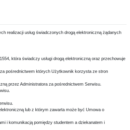
ch realizacji usług świadczonych drogą elektroniczną żądanych
1554, która świadczy usługi drogą elektroniczną oraz przechowuje
 za pośrednictwem których Użytkownik korzysta ze stron
czną przez Administratora za pośrednictwem Serwisu.
rwisu.
Serwisu.
elektroniczną lub z którym zawarta może być Umowa o
mi i komunikacją pomiędzy studentem a dziekanatem i