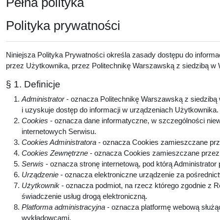
Pełna polityka
Polityka prywatności
Niniejsza Polityka Prywatności określa zasady dostępu do inform
przez Użytkownika, przez Politechnikę Warszawską z siedzibą w W
§ 1. Definicje
Administrator
- oznacza Politechnikę Warszawską z siedzibą w
i uzyskuje dostęp do informacji w urządzeniach Użytkownika
Cookies
- oznacza dane informatyczne, w szczególności niew
internetowych Serwisu.
Cookies Administratora
- oznacza Cookies zamieszczane prze
Cookies Zewnętrzne
- oznacza Cookies zamieszczane przez p
Serwis
- oznacza stronę internetową, pod którą Administrator
Urządzenie
- oznacza elektroniczne urządzenie za pośrednic
Użytkownik
- oznacza podmiot, na rzecz którego zgodnie z 
świadczenie usług drogą elektroniczną.
Platforma administracyjna
- oznacza platformę webową służą
wykładowcami.