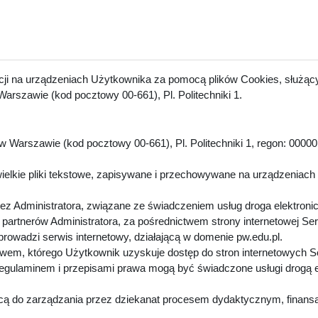
acji na urządzeniach Użytkownika za pomocą plików Cookies, służący
arszawie (kod pocztowy 00-661), Pl. Politechniki 1.
 Warszawie (kod pocztowy 00-661), Pl. Politechniki 1, regon: 00000
.
ielkie pliki tekstowe, zapisywane i przechowywane na urządzeniach
z Administratora, związane ze świadczeniem usług droga elektroni
artnerów Administratora, za pośrednictwem strony internetowej Se
 prowadzi serwis internetowy, działającą w domenie pw.edu.pl.
twem, którego Użytkownik uzyskuje dostęp do stron internetowych 
Regulaminem i przepisami prawa mogą być świadczone usługi drogą 
cą do zarządzania przez dziekanat procesem dydaktycznym, finansa