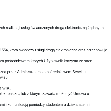
ch realizacji usług świadczonych drogą elektroniczną żądanych
1554, która świadczy usługi drogą elektroniczną oraz przechowuje
 za pośrednictwem których Użytkownik korzysta ze stron
czną przez Administratora za pośrednictwem Serwisu.
rwisu.
Serwisu.
elektroniczną lub z którym zawarta może być Umowa o
mi i komunikacją pomiędzy studentem a dziekanatem i