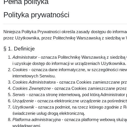
Pełna polityka
Polityka prywatności
Niniejsza Polityka Prywatności określa zasady dostępu do inform
przez Użytkownika, przez Politechnikę Warszawską z siedzibą w W
§ 1. Definicje
Administrator
- oznacza Politechnikę Warszawską z siedzibą w
i uzyskuje dostęp do informacji w urządzeniach Użytkownika
Cookies
- oznacza dane informatyczne, w szczególności niew
internetowych Serwisu.
Cookies Administratora
- oznacza Cookies zamieszczane prze
Cookies Zewnętrzne
- oznacza Cookies zamieszczane przez p
Serwis
- oznacza stronę internetową, pod którą Administrator
Urządzenie
- oznacza elektroniczne urządzenie za pośrednic
Użytkownik
- oznacza podmiot, na rzecz którego zgodnie z 
świadczenie usług drogą elektroniczną.
Platforma administracyjna
- oznacza platformę webową służą
wykładowcami.