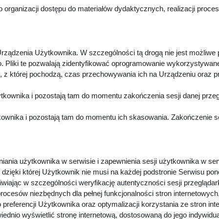
 organizacji dostępu do materiałów dydaktycznych, realizacji proc
rządzenia Użytkownika. W szczególności tą drogą nie jest możliwe
. Pliki te pozwalają zidentyfikować oprogramowanie wykorzystywan
z której pochodzą, czas przechowywania ich na Urządzeniu oraz p
kownika i pozostają tam do momentu zakończenia sesji danej przeg
wnika i pozostają tam do momentu ich skasowania. Zakończenie sesj
niania użytkownika w serwisie i zapewnienia sesji użytkownika w ser
dzięki której Użytkownik nie musi na każdej podstronie Serwisu pon
iwiając w szczególności weryfikację autentyczności sesji przeglądar
procesów niezbędnych dla pełnej funkcjonalności stron internetowyc
preferencji Użytkownika oraz optymalizacji korzystania ze stron in
dnio wyświetlić stronę internetową, dostosowaną do jego indywidu