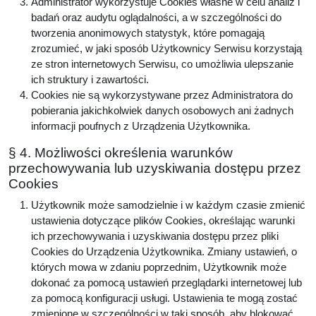
Administrator wykorzystuje Cookies własne w celu analiz i
badań oraz audytu oglądalności, a w szczególności do
tworzenia anonimowych statystyk, które pomagają
zrozumieć, w jaki sposób Użytkownicy Serwisu korzystają
ze stron internetowych Serwisu, co umożliwia ulepszanie
ich struktury i zawartości.
Cookies nie są wykorzystywane przez Administratora do
pobierania jakichkolwiek danych osobowych ani żadnych
informacji poufnych z Urządzenia Użytkownika.
§ 4. Możliwości określenia warunków
przechowywania lub uzyskiwania dostępu przez
Cookies
Użytkownik może samodzielnie i w każdym czasie zmienić
ustawienia dotyczące plików Cookies, określając warunki
ich przechowywania i uzyskiwania dostępu przez pliki
Cookies do Urządzenia Użytkownika. Zmiany ustawień, o
których mowa w zdaniu poprzednim, Użytkownik może
dokonać za pomocą ustawień przeglądarki internetowej lub
za pomocą konfiguracji usługi. Ustawienia te mogą zostać
zmienione w szczególności w taki sposób, aby blokować