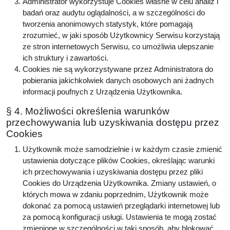
Administrator wykorzystuje Cookies własne w celu analiz i
badań oraz audytu oglądalności, a w szczególności do
tworzenia anonimowych statystyk, które pomagają
zrozumieć, w jaki sposób Użytkownicy Serwisu korzystają
ze stron internetowych Serwisu, co umożliwia ulepszanie
ich struktury i zawartości.
Cookies nie są wykorzystywane przez Administratora do
pobierania jakichkolwiek danych osobowych ani żadnych
informacji poufnych z Urządzenia Użytkownika.
§ 4. Możliwości określenia warunków
przechowywania lub uzyskiwania dostępu przez
Cookies
Użytkownik może samodzielnie i w każdym czasie zmienić
ustawienia dotyczące plików Cookies, określając warunki
ich przechowywania i uzyskiwania dostępu przez pliki
Cookies do Urządzenia Użytkownika. Zmiany ustawień, o
których mowa w zdaniu poprzednim, Użytkownik może
dokonać za pomocą ustawień przeglądarki internetowej lub
za pomocą konfiguracji usługi. Ustawienia te mogą zostać
zmienione w szczególności w taki sposób, aby blokować