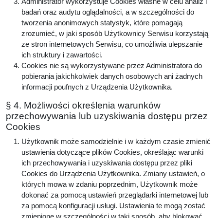
Administrator wykorzystuje Cookies własne w celu analiz i
badań oraz audytu oglądalności, a w szczególności do
tworzenia anonimowych statystyk, które pomagają
zrozumieć, w jaki sposób Użytkownicy Serwisu korzystają
ze stron internetowych Serwisu, co umożliwia ulepszanie
ich struktury i zawartości.
Cookies nie są wykorzystywane przez Administratora do
pobierania jakichkolwiek danych osobowych ani żadnych
informacji poufnych z Urządzenia Użytkownika.
§ 4. Możliwości określenia warunków
przechowywania lub uzyskiwania dostępu przez
Cookies
Użytkownik może samodzielnie i w każdym czasie zmienić
ustawienia dotyczące plików Cookies, określając warunki
ich przechowywania i uzyskiwania dostępu przez pliki
Cookies do Urządzenia Użytkownika. Zmiany ustawień, o
których mowa w zdaniu poprzednim, Użytkownik może
dokonać za pomocą ustawień przeglądarki internetowej lub
za pomocą konfiguracji usługi. Ustawienia te mogą zostać
zmienione w szczególności w taki sposób, aby blokować