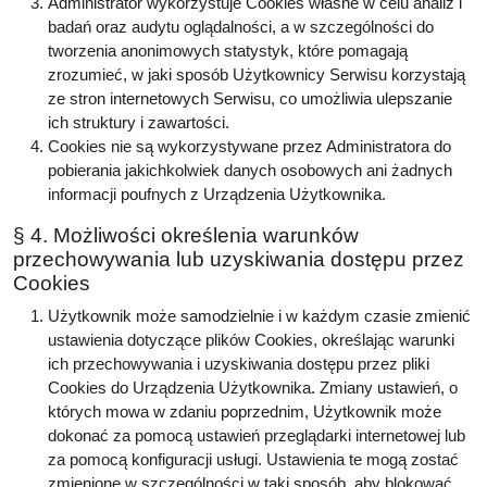
Administrator wykorzystuje Cookies własne w celu analiz i
badań oraz audytu oglądalności, a w szczególności do
tworzenia anonimowych statystyk, które pomagają
zrozumieć, w jaki sposób Użytkownicy Serwisu korzystają
ze stron internetowych Serwisu, co umożliwia ulepszanie
ich struktury i zawartości.
Cookies nie są wykorzystywane przez Administratora do
pobierania jakichkolwiek danych osobowych ani żadnych
informacji poufnych z Urządzenia Użytkownika.
§ 4. Możliwości określenia warunków
przechowywania lub uzyskiwania dostępu przez
Cookies
Użytkownik może samodzielnie i w każdym czasie zmienić
ustawienia dotyczące plików Cookies, określając warunki
ich przechowywania i uzyskiwania dostępu przez pliki
Cookies do Urządzenia Użytkownika. Zmiany ustawień, o
których mowa w zdaniu poprzednim, Użytkownik może
dokonać za pomocą ustawień przeglądarki internetowej lub
za pomocą konfiguracji usługi. Ustawienia te mogą zostać
zmienione w szczególności w taki sposób, aby blokować