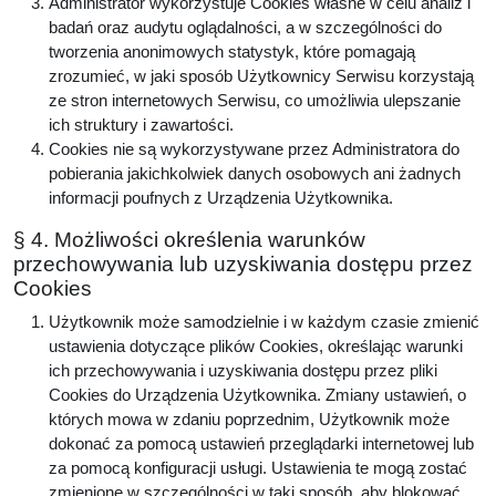
Administrator wykorzystuje Cookies własne w celu analiz i
badań oraz audytu oglądalności, a w szczególności do
tworzenia anonimowych statystyk, które pomagają
zrozumieć, w jaki sposób Użytkownicy Serwisu korzystają
ze stron internetowych Serwisu, co umożliwia ulepszanie
ich struktury i zawartości.
Cookies nie są wykorzystywane przez Administratora do
pobierania jakichkolwiek danych osobowych ani żadnych
informacji poufnych z Urządzenia Użytkownika.
§ 4. Możliwości określenia warunków
przechowywania lub uzyskiwania dostępu przez
Cookies
Użytkownik może samodzielnie i w każdym czasie zmienić
ustawienia dotyczące plików Cookies, określając warunki
ich przechowywania i uzyskiwania dostępu przez pliki
Cookies do Urządzenia Użytkownika. Zmiany ustawień, o
których mowa w zdaniu poprzednim, Użytkownik może
dokonać za pomocą ustawień przeglądarki internetowej lub
za pomocą konfiguracji usługi. Ustawienia te mogą zostać
zmienione w szczególności w taki sposób, aby blokować