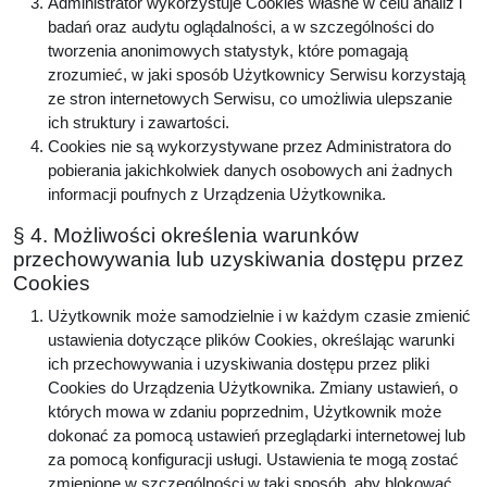
Administrator wykorzystuje Cookies własne w celu analiz i
badań oraz audytu oglądalności, a w szczególności do
tworzenia anonimowych statystyk, które pomagają
zrozumieć, w jaki sposób Użytkownicy Serwisu korzystają
ze stron internetowych Serwisu, co umożliwia ulepszanie
ich struktury i zawartości.
Cookies nie są wykorzystywane przez Administratora do
pobierania jakichkolwiek danych osobowych ani żadnych
informacji poufnych z Urządzenia Użytkownika.
§ 4. Możliwości określenia warunków
przechowywania lub uzyskiwania dostępu przez
Cookies
Użytkownik może samodzielnie i w każdym czasie zmienić
ustawienia dotyczące plików Cookies, określając warunki
ich przechowywania i uzyskiwania dostępu przez pliki
Cookies do Urządzenia Użytkownika. Zmiany ustawień, o
których mowa w zdaniu poprzednim, Użytkownik może
dokonać za pomocą ustawień przeglądarki internetowej lub
za pomocą konfiguracji usługi. Ustawienia te mogą zostać
zmienione w szczególności w taki sposób, aby blokować