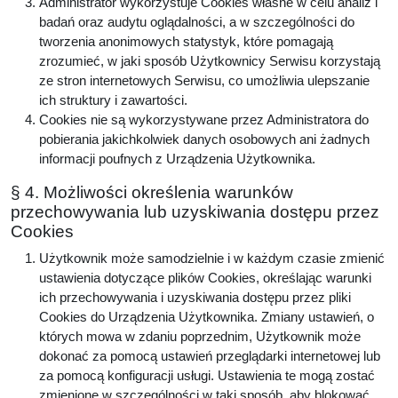
Administrator wykorzystuje Cookies własne w celu analiz i
badań oraz audytu oglądalności, a w szczególności do
tworzenia anonimowych statystyk, które pomagają
zrozumieć, w jaki sposób Użytkownicy Serwisu korzystają
ze stron internetowych Serwisu, co umożliwia ulepszanie
ich struktury i zawartości.
Cookies nie są wykorzystywane przez Administratora do
pobierania jakichkolwiek danych osobowych ani żadnych
informacji poufnych z Urządzenia Użytkownika.
§ 4. Możliwości określenia warunków
przechowywania lub uzyskiwania dostępu przez
Cookies
Użytkownik może samodzielnie i w każdym czasie zmienić
ustawienia dotyczące plików Cookies, określając warunki
ich przechowywania i uzyskiwania dostępu przez pliki
Cookies do Urządzenia Użytkownika. Zmiany ustawień, o
których mowa w zdaniu poprzednim, Użytkownik może
dokonać za pomocą ustawień przeglądarki internetowej lub
za pomocą konfiguracji usługi. Ustawienia te mogą zostać
zmienione w szczególności w taki sposób, aby blokować