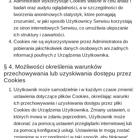
Administrator wykorzystuje Cookies własne w celu analiz i
badań oraz audytu oglądalności, a w szczególności do
tworzenia anonimowych statystyk, które pomagają
zrozumieć, w jaki sposób Użytkownicy Serwisu korzystają
ze stron internetowych Serwisu, co umożliwia ulepszanie
ich struktury i zawartości.
Cookies nie są wykorzystywane przez Administratora do
pobierania jakichkolwiek danych osobowych ani żadnych
informacji poufnych z Urządzenia Użytkownika.
§ 4. Możliwości określenia warunków
przechowywania lub uzyskiwania dostępu przez
Cookies
Użytkownik może samodzielnie i w każdym czasie zmienić
ustawienia dotyczące plików Cookies, określając warunki
ich przechowywania i uzyskiwania dostępu przez pliki
Cookies do Urządzenia Użytkownika. Zmiany ustawień, o
których mowa w zdaniu poprzednim, Użytkownik może
dokonać za pomocą ustawień przeglądarki internetowej lub
za pomocą konfiguracji usługi. Ustawienia te mogą zostać
zmienione w szczególności w taki sposób, aby blokować