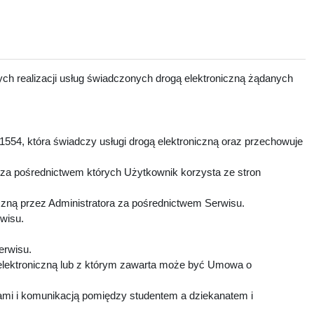
ch realizacji usług świadczonych drogą elektroniczną żądanych
1554, która świadczy usługi drogą elektroniczną oraz przechowuje
 za pośrednictwem których Użytkownik korzysta ze stron
czną przez Administratora za pośrednictwem Serwisu.
rwisu.
Serwisu.
elektroniczną lub z którym zawarta może być Umowa o
mi i komunikacją pomiędzy studentem a dziekanatem i