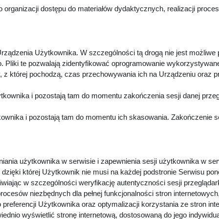
 organizacji dostępu do materiałów dydaktycznych, realizacji proc
rządzenia Użytkownika. W szczególności tą drogą nie jest możliwe
. Pliki te pozwalają zidentyfikować oprogramowanie wykorzystywan
z której pochodzą, czas przechowywania ich na Urządzeniu oraz p
kownika i pozostają tam do momentu zakończenia sesji danej przeg
wnika i pozostają tam do momentu ich skasowania. Zakończenie sesj
niania użytkownika w serwisie i zapewnienia sesji użytkownika w ser
dzięki której Użytkownik nie musi na każdej podstronie Serwisu pon
iwiając w szczególności weryfikację autentyczności sesji przeglądar
procesów niezbędnych dla pełnej funkcjonalności stron internetowyc
preferencji Użytkownika oraz optymalizacji korzystania ze stron in
dnio wyświetlić stronę internetową, dostosowaną do jego indywidu