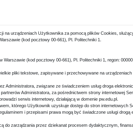
acji na urządzeniach Użytkownika za pomocą plików Cookies, służący
arszawie (kod pocztowy 00-661), Pl. Politechniki 1.
 Warszawie (kod pocztowy 00-661), Pl. Politechniki 1, regon: 00000
.
ielkie pliki tekstowe, zapisywane i przechowywane na urządzeniach
z Administratora, związane ze świadczeniem usług droga elektroni
artnerów Administratora, za pośrednictwem strony internetowej Se
 prowadzi serwis internetowy, działającą w domenie pw.edu.pl.
twem, którego Użytkownik uzyskuje dostęp do stron internetowych 
Regulaminem i przepisami prawa mogą być świadczone usługi drogą 
cą do zarządzania przez dziekanat procesem dydaktycznym, finansa