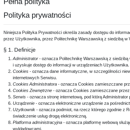
Pełna polityka
Polityka prywatności
Niniejsza Polityka Prywatności określa zasady dostępu do inform
przez Użytkownika, przez Politechnikę Warszawską z siedzibą w W
§ 1. Definicje
Administrator
- oznacza Politechnikę Warszawską z siedzibą w
i uzyskuje dostęp do informacji w urządzeniach Użytkownika
Cookies
- oznacza dane informatyczne, w szczególności niew
internetowych Serwisu.
Cookies Administratora
- oznacza Cookies zamieszczane prze
Cookies Zewnętrzne
- oznacza Cookies zamieszczane przez p
Serwis
- oznacza stronę internetową, pod którą Administrator
Urządzenie
- oznacza elektroniczne urządzenie za pośrednic
Użytkownik
- oznacza podmiot, na rzecz którego zgodnie z 
świadczenie usług drogą elektroniczną.
Platforma administracyjna
- oznacza platformę webową służą
wykładowcami.