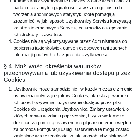
Administrator wykorzystuje Cookies własne w celu analiz i
badań oraz audytu oglądalności, a w szczególności do
tworzenia anonimowych statystyk, które pomagają
zrozumieć, w jaki sposób Użytkownicy Serwisu korzystają
ze stron internetowych Serwisu, co umożliwia ulepszanie
ich struktury i zawartości.
Cookies nie są wykorzystywane przez Administratora do
pobierania jakichkolwiek danych osobowych ani żadnych
informacji poufnych z Urządzenia Użytkownika.
§ 4. Możliwości określenia warunków
przechowywania lub uzyskiwania dostępu przez
Cookies
Użytkownik może samodzielnie i w każdym czasie zmienić
ustawienia dotyczące plików Cookies, określając warunki
ich przechowywania i uzyskiwania dostępu przez pliki
Cookies do Urządzenia Użytkownika. Zmiany ustawień, o
których mowa w zdaniu poprzednim, Użytkownik może
dokonać za pomocą ustawień przeglądarki internetowej lub
za pomocą konfiguracji usługi. Ustawienia te mogą zostać
zmienione w szczególności w taki sposób, aby blokować