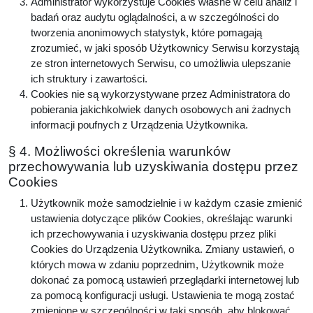
Administrator wykorzystuje Cookies własne w celu analiz i
badań oraz audytu oglądalności, a w szczególności do
tworzenia anonimowych statystyk, które pomagają
zrozumieć, w jaki sposób Użytkownicy Serwisu korzystają
ze stron internetowych Serwisu, co umożliwia ulepszanie
ich struktury i zawartości.
Cookies nie są wykorzystywane przez Administratora do
pobierania jakichkolwiek danych osobowych ani żadnych
informacji poufnych z Urządzenia Użytkownika.
§ 4. Możliwości określenia warunków
przechowywania lub uzyskiwania dostępu przez
Cookies
Użytkownik może samodzielnie i w każdym czasie zmienić
ustawienia dotyczące plików Cookies, określając warunki
ich przechowywania i uzyskiwania dostępu przez pliki
Cookies do Urządzenia Użytkownika. Zmiany ustawień, o
których mowa w zdaniu poprzednim, Użytkownik może
dokonać za pomocą ustawień przeglądarki internetowej lub
za pomocą konfiguracji usługi. Ustawienia te mogą zostać
zmienione w szczególności w taki sposób, aby blokować