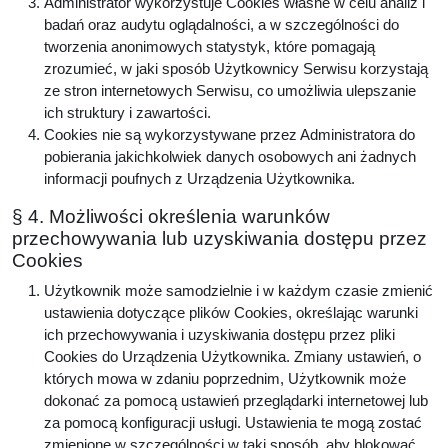
Administrator wykorzystuje Cookies własne w celu analiz i
badań oraz audytu oglądalności, a w szczególności do
tworzenia anonimowych statystyk, które pomagają
zrozumieć, w jaki sposób Użytkownicy Serwisu korzystają
ze stron internetowych Serwisu, co umożliwia ulepszanie
ich struktury i zawartości.
Cookies nie są wykorzystywane przez Administratora do
pobierania jakichkolwiek danych osobowych ani żadnych
informacji poufnych z Urządzenia Użytkownika.
§ 4. Możliwości określenia warunków
przechowywania lub uzyskiwania dostępu przez
Cookies
Użytkownik może samodzielnie i w każdym czasie zmienić
ustawienia dotyczące plików Cookies, określając warunki
ich przechowywania i uzyskiwania dostępu przez pliki
Cookies do Urządzenia Użytkownika. Zmiany ustawień, o
których mowa w zdaniu poprzednim, Użytkownik może
dokonać za pomocą ustawień przeglądarki internetowej lub
za pomocą konfiguracji usługi. Ustawienia te mogą zostać
zmienione w szczególności w taki sposób, aby blokować