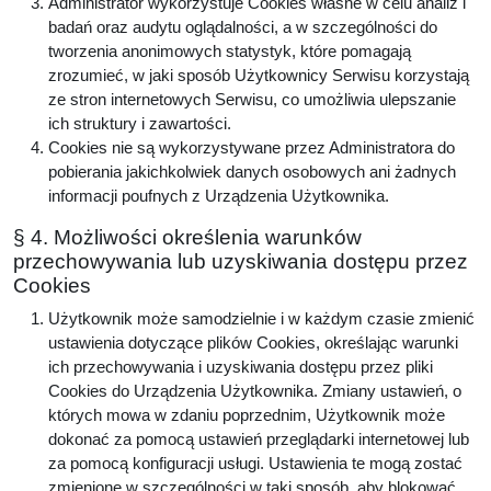
Administrator wykorzystuje Cookies własne w celu analiz i
badań oraz audytu oglądalności, a w szczególności do
tworzenia anonimowych statystyk, które pomagają
zrozumieć, w jaki sposób Użytkownicy Serwisu korzystają
ze stron internetowych Serwisu, co umożliwia ulepszanie
ich struktury i zawartości.
Cookies nie są wykorzystywane przez Administratora do
pobierania jakichkolwiek danych osobowych ani żadnych
informacji poufnych z Urządzenia Użytkownika.
§ 4. Możliwości określenia warunków
przechowywania lub uzyskiwania dostępu przez
Cookies
Użytkownik może samodzielnie i w każdym czasie zmienić
ustawienia dotyczące plików Cookies, określając warunki
ich przechowywania i uzyskiwania dostępu przez pliki
Cookies do Urządzenia Użytkownika. Zmiany ustawień, o
których mowa w zdaniu poprzednim, Użytkownik może
dokonać za pomocą ustawień przeglądarki internetowej lub
za pomocą konfiguracji usługi. Ustawienia te mogą zostać
zmienione w szczególności w taki sposób, aby blokować