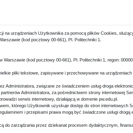
acji na urządzeniach Użytkownika za pomocą plików Cookies, służący
arszawie (kod pocztowy 00-661), Pl. Politechniki 1.
 Warszawie (kod pocztowy 00-661), Pl. Politechniki 1, regon: 00000
.
ielkie pliki tekstowe, zapisywane i przechowywane na urządzeniach
z Administratora, związane ze świadczeniem usług droga elektroni
artnerów Administratora, za pośrednictwem strony internetowej Se
 prowadzi serwis internetowy, działającą w domenie pw.edu.pl.
twem, którego Użytkownik uzyskuje dostęp do stron internetowych 
Regulaminem i przepisami prawa mogą być świadczone usługi drogą 
cą do zarządzania przez dziekanat procesem dydaktycznym, finansa