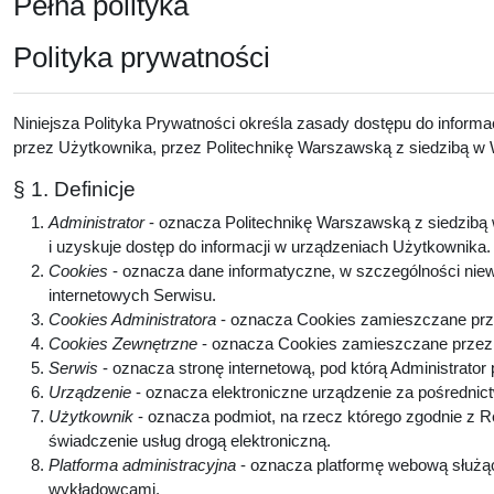
Pełna polityka
Polityka prywatności
Niniejsza Polityka Prywatności określa zasady dostępu do inform
przez Użytkownika, przez Politechnikę Warszawską z siedzibą w W
§ 1. Definicje
Administrator
- oznacza Politechnikę Warszawską z siedzibą w
i uzyskuje dostęp do informacji w urządzeniach Użytkownika
Cookies
- oznacza dane informatyczne, w szczególności niew
internetowych Serwisu.
Cookies Administratora
- oznacza Cookies zamieszczane prze
Cookies Zewnętrzne
- oznacza Cookies zamieszczane przez p
Serwis
- oznacza stronę internetową, pod którą Administrator
Urządzenie
- oznacza elektroniczne urządzenie za pośrednic
Użytkownik
- oznacza podmiot, na rzecz którego zgodnie z 
świadczenie usług drogą elektroniczną.
Platforma administracyjna
- oznacza platformę webową służą
wykładowcami.