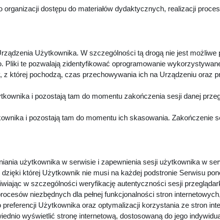
 organizacji dostępu do materiałów dydaktycznych, realizacji proc
rządzenia Użytkownika. W szczególności tą drogą nie jest możliwe
. Pliki te pozwalają zidentyfikować oprogramowanie wykorzystywan
z której pochodzą, czas przechowywania ich na Urządzeniu oraz p
kownika i pozostają tam do momentu zakończenia sesji danej przeg
wnika i pozostają tam do momentu ich skasowania. Zakończenie sesj
niania użytkownika w serwisie i zapewnienia sesji użytkownika w ser
dzięki której Użytkownik nie musi na każdej podstronie Serwisu pon
iwiając w szczególności weryfikację autentyczności sesji przeglądar
procesów niezbędnych dla pełnej funkcjonalności stron internetowyc
preferencji Użytkownika oraz optymalizacji korzystania ze stron in
dnio wyświetlić stronę internetową, dostosowaną do jego indywidu