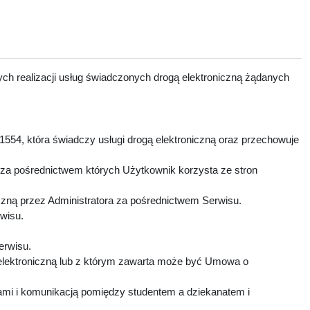
ch realizacji usług świadczonych drogą elektroniczną żądanych
1554, która świadczy usługi drogą elektroniczną oraz przechowuje
 za pośrednictwem których Użytkownik korzysta ze stron
czną przez Administratora za pośrednictwem Serwisu.
rwisu.
Serwisu.
elektroniczną lub z którym zawarta może być Umowa o
mi i komunikacją pomiędzy studentem a dziekanatem i