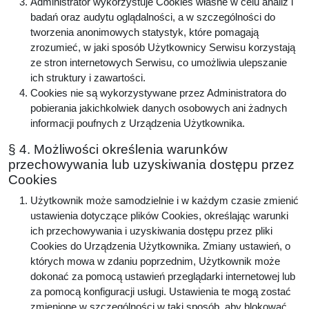
Administrator wykorzystuje Cookies własne w celu analiz i
badań oraz audytu oglądalności, a w szczególności do
tworzenia anonimowych statystyk, które pomagają
zrozumieć, w jaki sposób Użytkownicy Serwisu korzystają
ze stron internetowych Serwisu, co umożliwia ulepszanie
ich struktury i zawartości.
Cookies nie są wykorzystywane przez Administratora do
pobierania jakichkolwiek danych osobowych ani żadnych
informacji poufnych z Urządzenia Użytkownika.
§ 4. Możliwości określenia warunków
przechowywania lub uzyskiwania dostępu przez
Cookies
Użytkownik może samodzielnie i w każdym czasie zmienić
ustawienia dotyczące plików Cookies, określając warunki
ich przechowywania i uzyskiwania dostępu przez pliki
Cookies do Urządzenia Użytkownika. Zmiany ustawień, o
których mowa w zdaniu poprzednim, Użytkownik może
dokonać za pomocą ustawień przeglądarki internetowej lub
za pomocą konfiguracji usługi. Ustawienia te mogą zostać
zmienione w szczególności w taki sposób, aby blokować