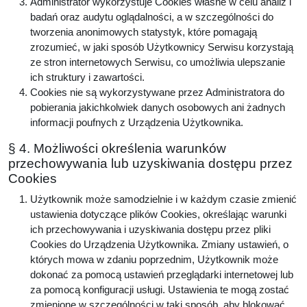
Administrator wykorzystuje Cookies własne w celu analiz i
badań oraz audytu oglądalności, a w szczególności do
tworzenia anonimowych statystyk, które pomagają
zrozumieć, w jaki sposób Użytkownicy Serwisu korzystają
ze stron internetowych Serwisu, co umożliwia ulepszanie
ich struktury i zawartości.
Cookies nie są wykorzystywane przez Administratora do
pobierania jakichkolwiek danych osobowych ani żadnych
informacji poufnych z Urządzenia Użytkownika.
§ 4. Możliwości określenia warunków
przechowywania lub uzyskiwania dostępu przez
Cookies
Użytkownik może samodzielnie i w każdym czasie zmienić
ustawienia dotyczące plików Cookies, określając warunki
ich przechowywania i uzyskiwania dostępu przez pliki
Cookies do Urządzenia Użytkownika. Zmiany ustawień, o
których mowa w zdaniu poprzednim, Użytkownik może
dokonać za pomocą ustawień przeglądarki internetowej lub
za pomocą konfiguracji usługi. Ustawienia te mogą zostać
zmienione w szczególności w taki sposób, aby blokować