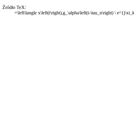
Źródło TeX:
=\left\langle x\left(t\right),g_\alpha\left(t-\tau_n\right) \ e^{j\xi_