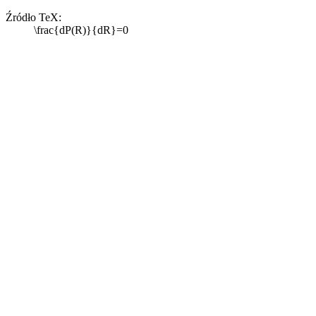
Źródło TeX:
\frac{dP(R)}{dR}=0