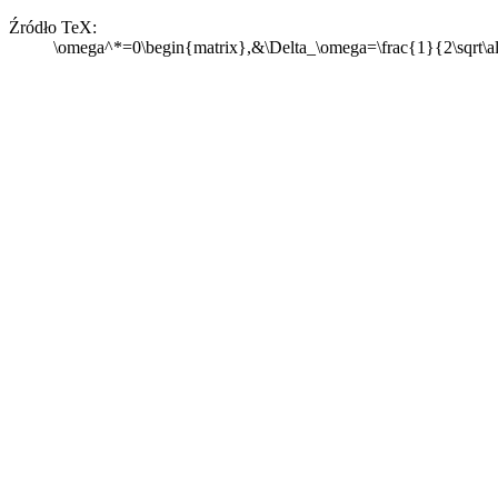
Źródło TeX:
\omega^*=0\begin{matrix},&\Delta_\omega=\frac{1}{2\sqrt\al