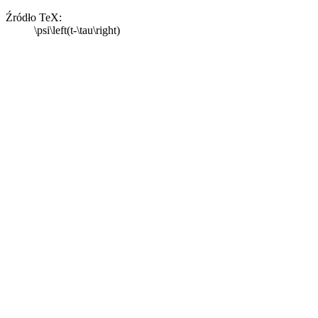
Źródło TeX:
\psi\left(t-\tau\right)