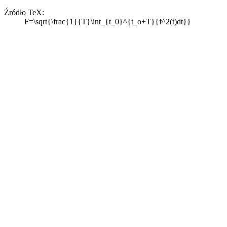
Źródło TeX:
F=\sqrt{\frac{1}{T}\int_{t_0}^{t_o+T}{f^2(t)dt}}