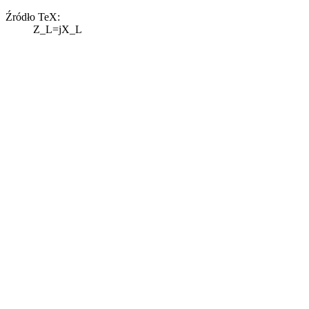
Źródło TeX:
Z_L=jX_L