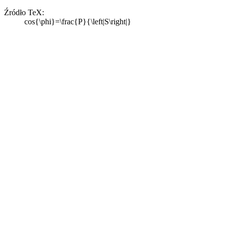
Źródło TeX:
cos{\phi}=\frac{P}{\left|S\right|}