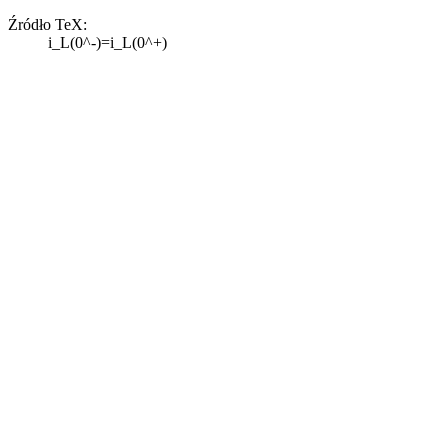
Źródło TeX:
i_L(0^-)=i_L(0^+)