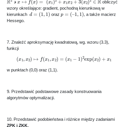
obliczyć
wzory określające: gradient, pochodną kierunkową w
d
=
(
1
,
1
)
p
=
(
–
1
,
1
)
kierunkach
oraz
, a także macierz
Hessego.
7. Znaleźć aproksymację kwadratową, wg. wzoru (3.3),
funkcji
(
x
1
,
x
2
)
↦
f
(
x
1
,
x
2
)
=
(
x
1
−
1
)
2
exp
(
x
2
)
+
x
1
w punktach (0,0) oraz (1,1).
9. Przedstawić podstawowe zasady konstruowania
algorytmów optymalizacji.
10. Przedstawić podobieństwa i różnice między zadaniami
ZPK i ZKK.