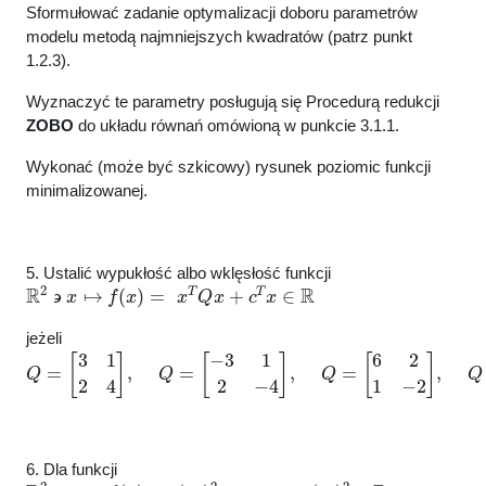
Sformułować zadanie optymalizacji doboru parametrów
modelu metodą najmniejszych kwadratów (patrz punkt
1.2.3).
Wyznaczyć te parametry posługują się Procedurą redukcji
ZOBO
do układu równań omówioną w punkcie 3.1.1.
Wykonać (może być szkicowy) rysunek poziomic funkcji
minimalizowanej.
5. Ustalić wypukłość albo wklęsłość funkcji
R
2
∍
x
↦
f
(
x
)
=
x
T
Q
x
+
c
T
x
∈
R
jeżeli
Q
=
[
3
1
2
4
]
,
Q
=
[
−
3
1
2
−
4
]
,
Q
=
[
6
2
1
−
2
]
,
Q
=
[
3
2
0
2
]
6. Dla funkcji
R
2
∍
x
↦
f
(
x
)
=
(
x
1
)
2
+
x
1
x
2
+
3
(
x
2
)
2
∈
R